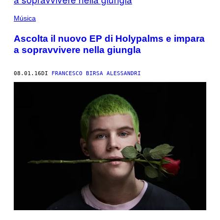
Música
Ascolta il nuovo EP di Holypalms e impara
a sopravvivere nella giungla
08.01.16
DI
FRANCESCO BIRSA ALESSANDRI