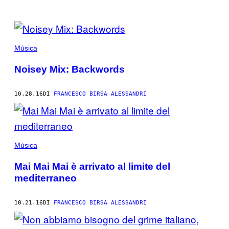
POSTS
BY
Música
THIS
Noisey Mix: Backwords
AUTHOR
10.28.16
DI
FRANCESCO BIRSA ALESSANDRI
Música
Mai Mai Mai è arrivato al limite del
mediterraneo
10.21.16
DI
FRANCESCO BIRSA ALESSANDRI