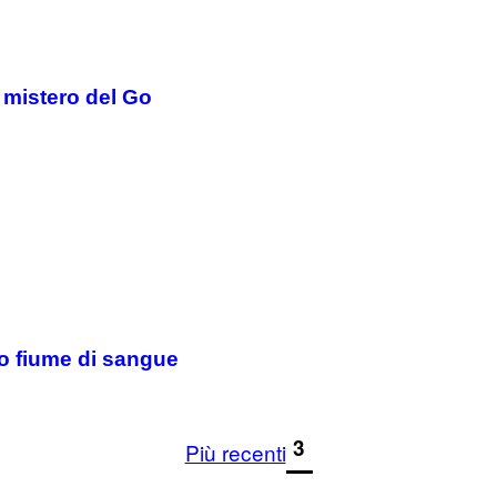
l mistero del Go
so fiume di sangue
1
3
Più recenti