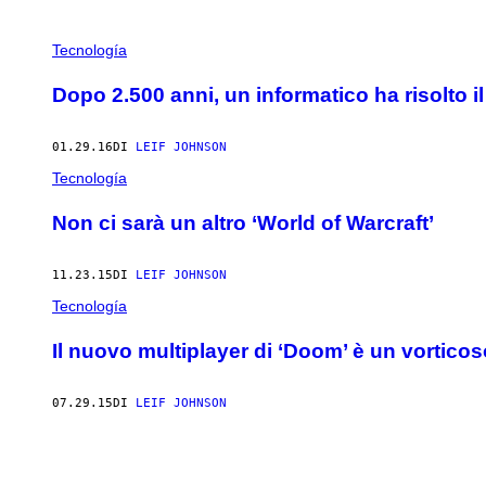
POSTS
Tecnología
BY
Dopo 2.500 anni, un informatico ha risolto i
THIS
01.29.16
DI
LEIF JOHNSON
AUTHOR
Tecnología
Non ci sarà un altro ‘World of Warcraft’
11.23.15
DI
LEIF JOHNSON
Tecnología
Il nuovo multiplayer di ‘Doom’ è un vortico
07.29.15
DI
LEIF JOHNSON