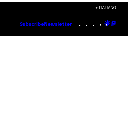
+ ITALIANO
Instagram
TikTok
YouTube
Google
Goog
Subscribe
Newsletter
Discove
Top
Posts