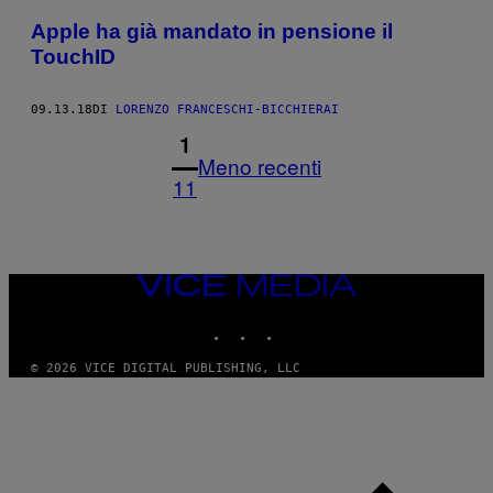
Apple ha già mandato in pensione il
TouchID
09.13.18
DI
LORENZO FRANCESCHI-BICCHIERAI
1
Meno recenti
11
VICE
MEDIA
INSTAGRAM
TIKTOK
YOUTUBE
© 2026 VICE DIGITAL PUBLISHING, LLC