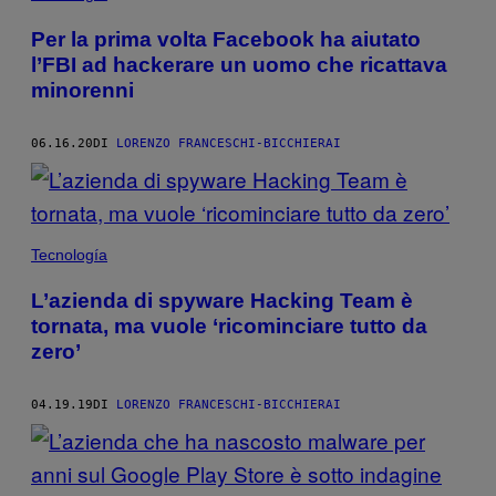
AUTHOR
Per la prima volta Facebook ha aiutato
l’FBI ad hackerare un uomo che ricattava
minorenni
06.16.20
DI
LORENZO FRANCESCHI-BICCHIERAI
Tecnología
L’azienda di spyware Hacking Team è
tornata, ma vuole ‘ricominciare tutto da
zero’
04.19.19
DI
LORENZO FRANCESCHI-BICCHIERAI