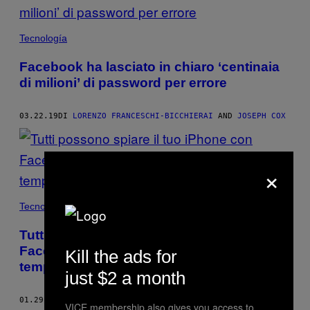
Tecnología
Facebook ha lasciato in chiaro ‘centinaia
di milioni’ di password per errore
03.22.19
DI
LORENZO FRANCESCHI-BICCHIERAI
AND
JOSEPH COX
×
Tecnología
Tutti possono spiare il tuo iPhone con
FaceTime, ecco come impedirlo
Kill the ads for
temporaneamente
just $2 a month
01.29.19
DI
LORENZO FRANCESCHI-BICCHIERAI
VICE membership also gives you access to