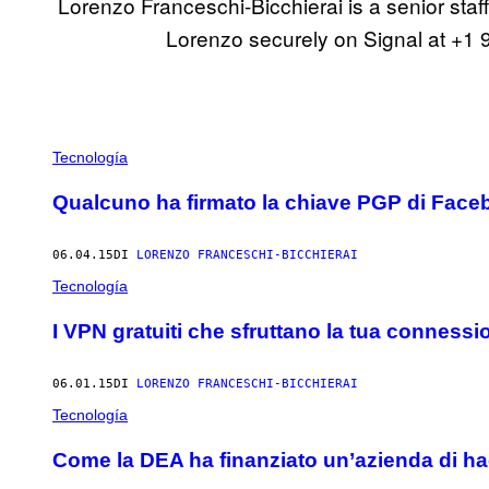
Lorenzo Franceschi-Bicchierai is a senior sta
Lorenzo securely on Signal at +1 
POSTS
Tecnología
BY
Qualcuno ha firmato la chiave PGP di Fac
THIS
06.04.15
DI
LORENZO FRANCESCHI-BICCHIERAI
AUTHOR
Tecnología
I VPN gratuiti che sfruttano la tua connessi
06.01.15
DI
LORENZO FRANCESCHI-BICCHIERAI
Tecnología
Come la DEA ha finanziato un’azienda di ha