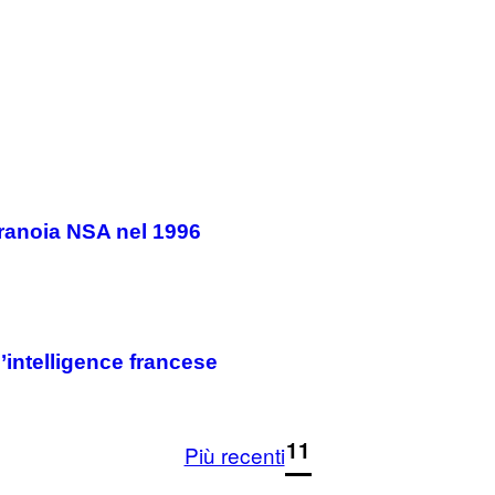
aranoia NSA nel 1996
’intelligence francese
1
11
Più recenti