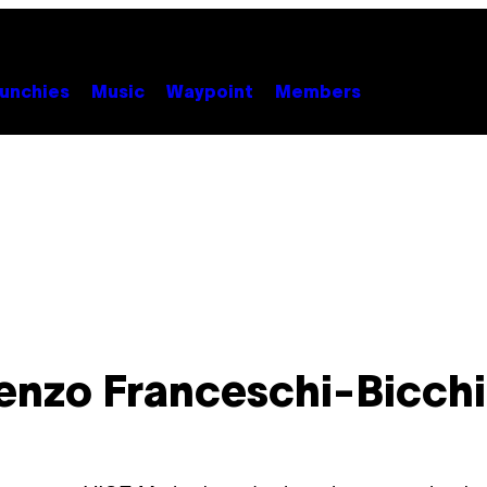
unchies
Music
Waypoint
Members
enzo Franceschi-Bicchi