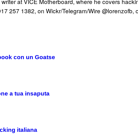
ff writer at VICE Motherboard, where he covers hackin
917 257 1382, on Wickr/Telegram/Wire @lorenzofb, 
ebook con un Goatse
one a tua insaputa
cking italiana