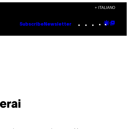
+ ITALIANO
Instagram
TikTok
YouTube
Google
Goog
Subscribe
Newsletter
Discove
Top
Posts
erai