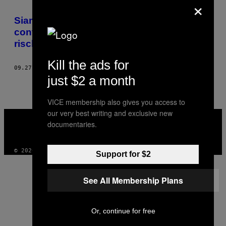
×
AUTHOR
Siamo stati nel paradiso dei
contrabbandieri di Khasab prima che
rischi di scomparire
Kill the ads for
09.27.16
DI
QUENTIN MÜLLER ET SEBASTIAN CASTELIER
just $2 a month
VICE membership also gives you access to
our very best writing and exclusive new
VICE
MEDIA
documentaries.
INSTAGRAM
TIKTOK
YOUTUBE
© 2026 VICE DIGITAL PUBLISHING, LLC
Support for $2
See All Membership Plans
Or, continue for free