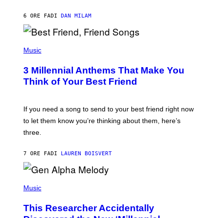
O
J
6 ORE FA
DI
DAN MILAM
O
R
Q
U
P
E
H
Music
Z
O
/
T
G
3 Millennial Anthems That Make You
O
E
B
Think of Your Best Friend
T
Y
T
K
Y
E
I
V
If you need a song to send to your best friend right now
M
I
A
to let them know you’re thinking about them, here’s
N
G
W
three.
E
I
S
N
T
7 ORE FA
DI
LAUREN BOISVERT
E
R
/
(
G
P
Music
E
H
T
O
T
This Researcher Accidentally
T
Y
O
I