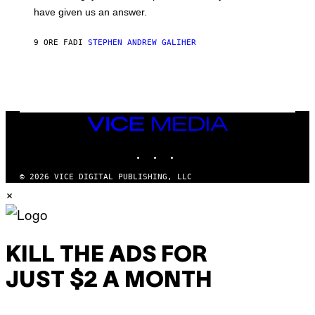
S
have given us an answer.
C
H
I
9 ORE FA
DI
STEPHEN ANDREW GALIHER
P
P
E
R
/
G
E
T
VICE
T
MEDIA
Y
INSTAGRAM
TIKTOK
YOUTUBE
I
M
A
© 2026 VICE DIGITAL PUBLISHING, LLC
G
×
E
S
KILL THE ADS FOR
JUST $2 A MONTH