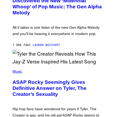
Discovered the New ‘Millennial
B
M
Whoop’ of Pop Music: The Gen Alpha
Y
A
T
G
Melody
A
E
Y
S
L
F
O
O
All it takes is one listen of the new Gen Alpha Melody
R
R
and you’ll be hearing it everywhere in modern pop.
H
R
I
A
L
D
7 ORE FA
DI
LAUREN BOISVERT
L
I
/
O
G
D
E
I
T
S
T
N
P
Y
E
H
Music
I
Y
O
M
T
A
ASAP Rocky Seemingly Gives
O
G
B
Definitive Answer on Tyler, The
E
Y
S
Creator’s Sexuality
M
)
O
N
I
Hip-hop fans have wondered for years if Tyler, The
C
A
Creator is gay, and his old pal ASAP Rocky seems to