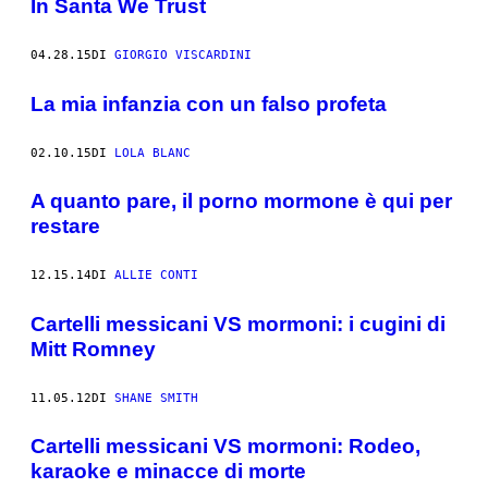
In Santa We Trust
04.28.15
DI
GIORGIO VISCARDINI
La mia infanzia con un falso profeta
02.10.15
DI
LOLA BLANC
A quanto pare, il porno mormone è qui per
restare
12.15.14
DI
ALLIE CONTI
Cartelli messicani VS mormoni: i cugini di
Mitt Romney
11.05.12
DI
SHANE SMITH
Cartelli messicani VS mormoni: Rodeo,
karaoke e minacce di morte