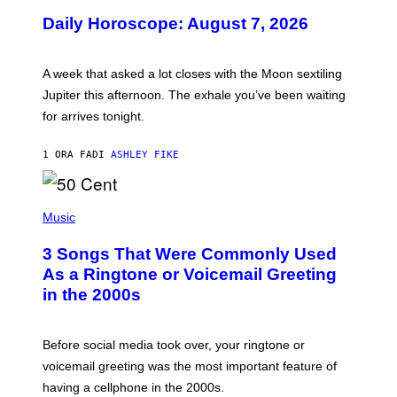
U
Daily Horoscope: August 7, 2026
S
T
R
A
A week that asked a lot closes with the Moon sextiling
T
I
Jupiter this afternoon. The exhale you’ve been waiting
O
for arrives tonight.
N
B
Y
1 ORA FA
DI
ASHLEY FIKE
R
E
E
S
P
A
H
Music
.
O
T
3 Songs That Were Commonly Used
O
B
As a Ringtone or Voicemail Greeting
Y
in the 2000s
G
R
E
G
Before social media took over, your ringtone or
O
R
voicemail greeting was the most important feature of
Y
having a cellphone in the 2000s.
B