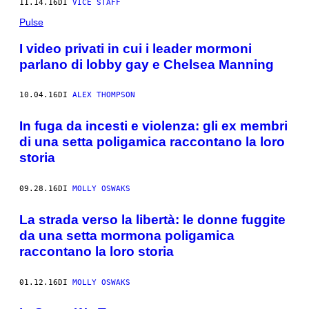
11.14.16
DI
VICE STAFF
Pulse
I video privati in cui i leader mormoni
parlano di lobby gay e Chelsea Manning
10.04.16
DI
ALEX THOMPSON
In fuga da incesti e violenza: gli ex membri
di una setta poligamica raccontano la loro
storia
09.28.16
DI
MOLLY OSWAKS
La strada verso la libertà: le donne fuggite
da una setta mormona poligamica
raccontano la loro storia
01.12.16
DI
MOLLY OSWAKS