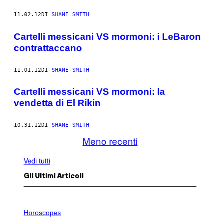
11.02.12
DI
SHANE SMITH
Cartelli messicani VS mormoni: i LeBaron
contrattaccano
11.01.12
DI
SHANE SMITH
Cartelli messicani VS mormoni: la
vendetta di El Rikin
10.31.12
DI
SHANE SMITH
Meno recenti
Vedi tutti
Gli Ultimi Articoli
I
L
Horoscopes
L