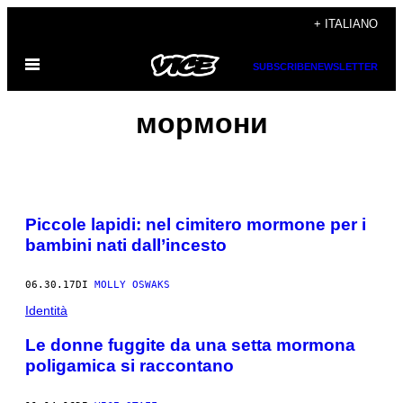
Vai
+ ITALIANO
al
Apri
contenuto
SUBSCRIBE
NEWSLETTER
il
menu
мормони
Piccole lapidi: nel cimitero mormone per i
bambini nati dall’incesto
06.30.17
DI
MOLLY OSWAKS
Identità
Le donne fuggite da una setta mormona
poligamica si raccontano