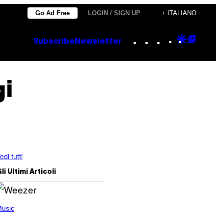
Go Ad Free
LOGIN / SIGN UP
+ ITALIANO
Instagram
TikTok
YouTube
Google
Goog
Subscribe
Newsletter
Discove
Top
Posts
gi
edi tutti
li Ultimi Articoli
usic