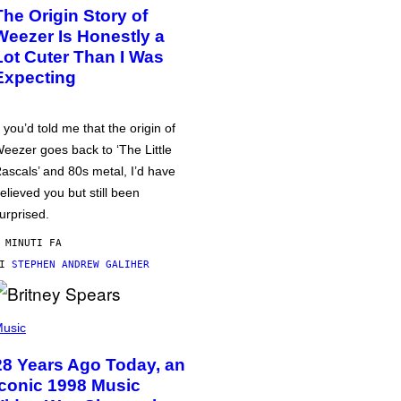
The Origin Story of
Weezer Is Honestly a
Lot Cuter Than I Was
Expecting
f you’d told me that the origin of
eezer goes back to ‘The Little
ascals’ and 80s metal, I’d have
elieved you but still been
urprised.
 MINUTI FA
DI
STEPHEN ANDREW GALIHER
usic
28 Years Ago Today, an
Iconic 1998 Music