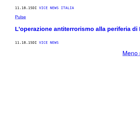
11.18.15
DI
VICE NEWS ITALIA
Pulse
L’operazione antiterrorismo alla periferia di 
11.18.15
DI
VICE NEWS
Meno r