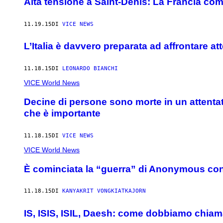
Alta tensione a Saint-Denis: La Francia com
11.19.15
DI
VICE NEWS
L’Italia è davvero preparata ad affrontare att
11.18.15
DI
LEONARDO BIANCHI
VICE World News
Decine di persone sono morte in un attentat
che è importante
11.18.15
DI
VICE NEWS
VICE World News
È cominciata la “guerra” di Anonymous cont
11.18.15
DI
KANYAKRIT VONGKIATKAJORN
IS, ISIS, ISIL, Daesh: come dobbiamo chiam