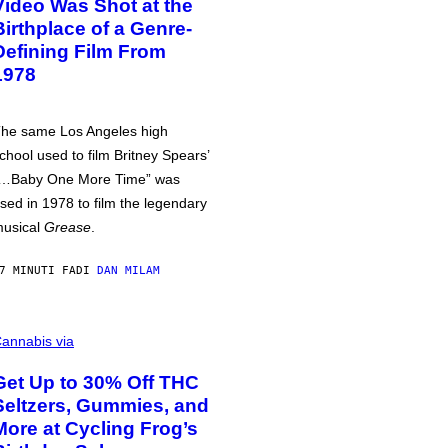
Video Was Shot at the
Birthplace of a Genre-
Defining Film From
1978
he same Los Angeles high
chool used to film Britney Spears’
…Baby One More Time” was
sed in 1978 to film the legendary
usical
Grease
.
7 MINUTI FA
DI
DAN MILAM
annabis via
Get Up to 30% Off THC
Seltzers, Gummies, and
More at Cycling Frog’s