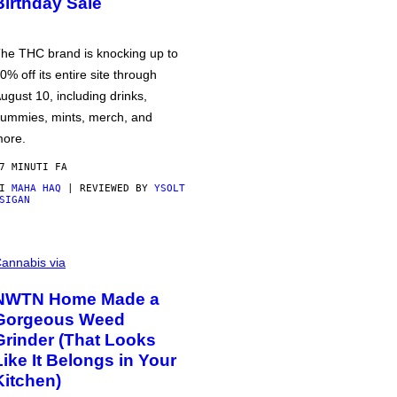
Birthday Sale
he THC brand is knocking up to
0% off its entire site through
ugust 10, including drinks,
ummies, mints, merch, and
ore.
7 MINUTI FA
DI
MAHA HAQ
| REVIEWED BY
YSOLT
SIGAN
annabis via
NWTN Home Made a
Gorgeous Weed
Grinder (That Looks
Like It Belongs in Your
Kitchen)