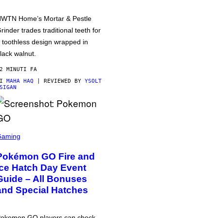
WTN Home’s Mortar & Pestle
rinder trades traditional teeth for
 toothless design wrapped in
lack walnut.
2 MINUTI FA
DI
MAHA HAQ
| REVIEWED BY
YSOLT
SIGAN
Gaming
Pokémon GO Fire and
Ice Hatch Day Event
Guide – All Bonuses
and Special Hatches
okemon GO players can check