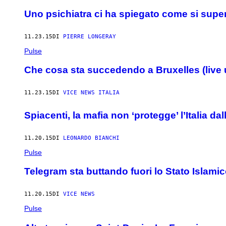
Uno psichiatra ci ha spiegato come si supera
11.23.15
DI
PIERRE LONGERAY
Pulse
Che cosa sta succedendo a Bruxelles (live 
11.23.15
DI
VICE NEWS ITALIA
Spiacenti, la mafia non ‘protegge’ l’Italia da
11.20.15
DI
LEONARDO BIANCHI
Pulse
Telegram sta buttando fuori lo Stato Islami
11.20.15
DI
VICE NEWS
Pulse