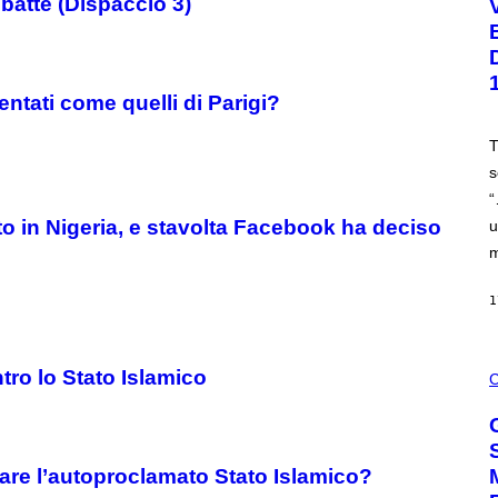
batte (Dispaccio 3)
L
.
B
U
S
A
entati come quelli di Parigi?
C
C
A
T
/
s
G
E
“
T
T
o in Nigeria, e stavolta Facebook ha deciso
u
Y
m
I
M
A
1
G
E
S
C
ro lo Stato Islamico
O
C
U
R
T
E
S
are l’autoproclamato Stato Islamico?
Y
O