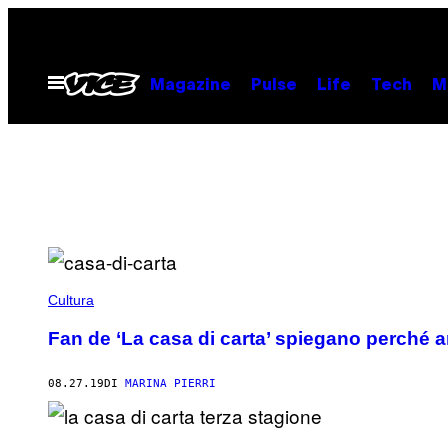
Vai
al
contenuto
Apri
Magazine
Pulse
Life
Tech
M
il
menu
Cultura
Fan de ‘La casa di carta’ spiegano perché a
08.27.19
DI
MARINA PIERRI