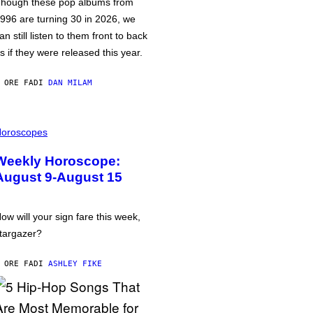
hough these pop albums from
996 are turning 30 in 2026, we
an still listen to them front to back
s if they were released this year.
 ORE FA
DI
DAN MILAM
oroscopes
Weekly Horoscope:
August 9-August 15
ow will your sign fare this week,
targazer?
 ORE FA
DI
ASHLEY FIKE