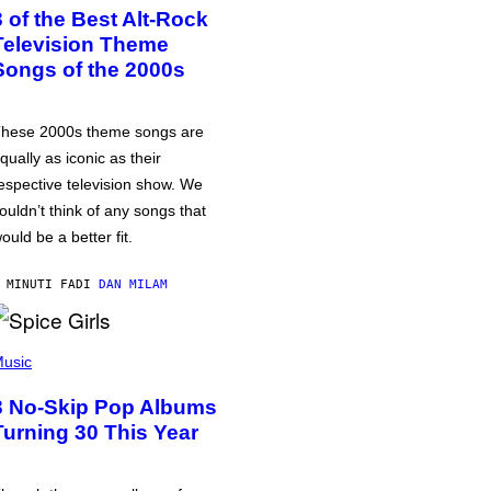
3 of the Best Alt-Rock
Television Theme
Songs of the 2000s
hese 2000s theme songs are
qually as iconic as their
espective television show. We
ouldn’t think of any songs that
ould be a better fit.
 MINUTI FA
DI
DAN MILAM
usic
3 No-Skip Pop Albums
Turning 30 This Year