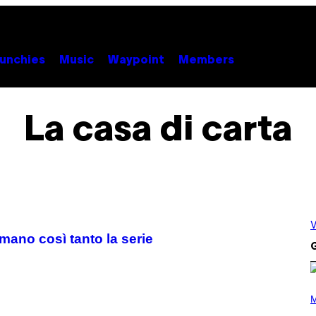
unchies
Music
Waypoint
Members
La casa di carta
V
mano così tanto la serie
G
P
H
M
O