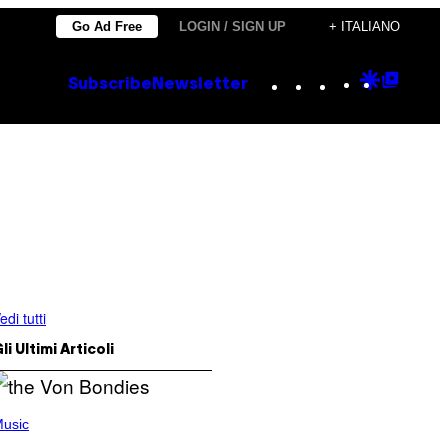
Go Ad Free
LOGIN / SIGN UP
+ ITALIANO
Instagram
TikTok
YouTube
Google
Goog
Subscribe
Newsletter
Discove
Top
Posts
edi tutti
li Ultimi Articoli
usic