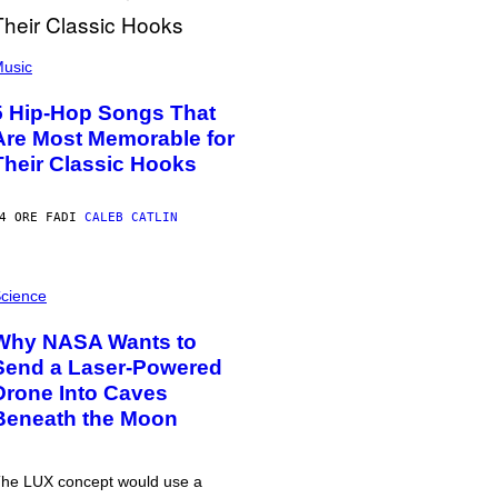
usic
5 Hip-Hop Songs That
Are Most Memorable for
Their Classic Hooks
4 ORE FA
DI
CALEB CATLIN
cience
Why NASA Wants to
Send a Laser-Powered
Drone Into Caves
Beneath the Moon
he LUX concept would use a