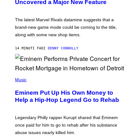
Uncovered a Major New Feature
S
H
O
T
The latest Marvel Rivals datamine suggests that a
:
brand-new game mode could be coming to the title,
N
E
along with some new shop items.
T
E
A
14 MINUTI FA
DI
DENNY CONNOLLY
S
E
,
M
A
P
R
H
Music
V
O
E
T
L
Eminem Put Up His Own Money to
O
B
Help a Hip-Hop Legend Go to Rehab
Y
A
A
R
Legendary Philly rapper Kurupt shared that Eminem
O
once paid for him to go to rehab after his substance
N
J
abuse issues nearly killed him.
.
T