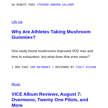
H
56 MINUTI FA
DI
STEPHEN ANDREW GALIHER
O
R
N
T
Life via
O
N
/
Why Are Athletes Taking Mushroom
G
E
Gummies?
T
T
Y
I
One study found mushrooms improved VO2 max and
M
time to exhaustion, but what does that even mean?
A
G
E
1 ORA FA
DI
SAM WATANUKI
| REVIEWED BY
YSOLT USIGAN
S
P
I
Music
C
T
VICE Album Reviews, August 7:
U
R
Overmono, Twenty One Pilots, and
E
More
D