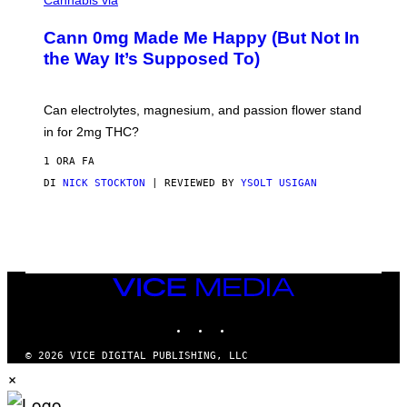
L
C
U
K
S
Cann 0mg Made Me Happy (But Not In
S
T
T
the Way It’s Supposed To)
R
O
A
C
T
K
I
T
Can electrolytes, magnesium, and passion flower stand
O
O
N
in for 2mg THC?
N
B
F
Y
O
1 ORA FA
J
R
O
DI
NICK STOCKTON
| REVIEWED BY
YSOLT USIGAN
V
H
I
N
C
N
E
Y
R
Y
A
VICE
N
MEDIA
)
INSTAGRAM
TIKTOK
YOUTUBE
© 2026 VICE DIGITAL PUBLISHING, LLC
×