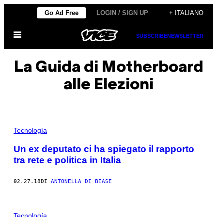
Vai
Go Ad Free
LOGIN / SIGN UP
+ ITALIANO
al
Apri
contenuto
SUBSCRIBE
NEWSLETTER
il
menu
La Guida di Motherboard
alle Elezioni
Tecnología
Un ex deputato ci ha spiegato il rapporto
tra rete e politica in Italia
02.27.18
DI
ANTONELLA DI BIASE
Tecnología