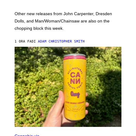
:
L
O
Other new releases from John Carpenter, Dresden
N
D
Dolls, and Man/Woman/Chainsaw are also on the
O
chopping block this week.
N
'
S
1 ORA FA
DI
ADAM CHRISTOPHER SMITH
M
A
N
/
W
O
M
A
N
/
C
H
A
I
N
S
A
W
(
I
N
L
I
Cannabis via