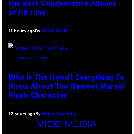
the Best Collaborative Albums
of All Time
By
11 hours ago
Caleb Catlin
SCREENSHOT: NETEASE
Who Is The Hood? Everything To
Know About The Newest Marvel
Rivals Character
By
12 hours ago
Denny Connolly
VICE
MEDIA