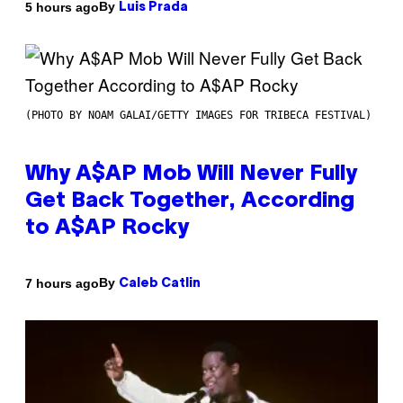
By
5 hours ago
Luis Prada
(PHOTO BY NOAM GALAI/GETTY IMAGES FOR TRIBECA FESTIVAL)
Why A$AP Mob Will Never Fully
Get Back Together, According
to A$AP Rocky
By
7 hours ago
Caleb Catlin