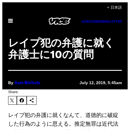
Skip
+ 日本語
to
Open
content
SUBSCRIBE
NEWSLETTER
Menu
レイプ犯の弁護に就く
弁護士に10の質問
By
July 12, 2019, 5:45am
Sam Nichols
Share:
レイプ犯の弁護に就くなんて、道徳的に破綻
した行為のように思える。推定無罪は近代法