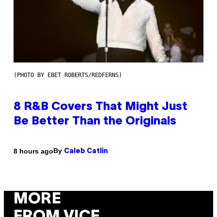
(PHOTO BY EBET ROBERTS/REDFERNS)
8 R&B Covers That Might Just
Be Better Than the Originals
By
8 hours ago
Caleb Catlin
MORE
FROM VICE