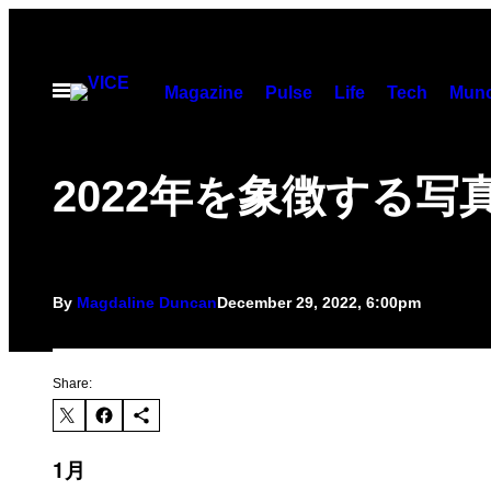
Skip
to
content
Open
Magazine
Pulse
Life
Tech
Munc
Menu
2022年を象徴する写
By
Magdaline Duncan
December 29, 2022, 6:00pm
Share:
1月