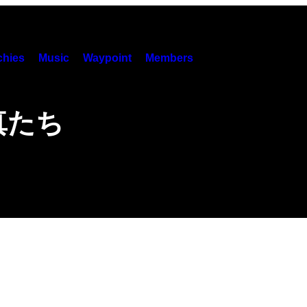
hies
Music
Waypoint
Members
真たち