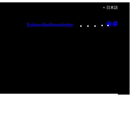
+ 日本語
Instagram
TikTok
YouTube
Google
Googl
Subscribe
Newsletter
Discover
Top
Posts