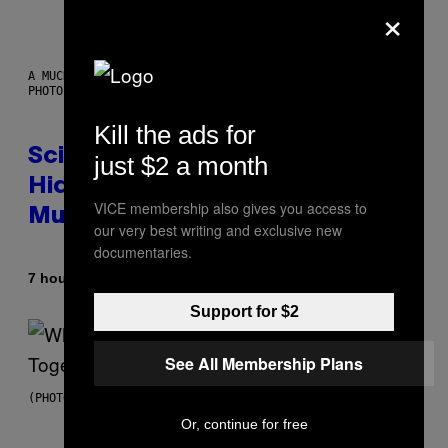
×
A MUCH, MUCH OLDER CHILEAN MUMMY THAN THOSE IN QUESTION.
PHOTO: MARTIN BERNETTI/AFP VIA GETTY IMAGES
Kill the ads for
Scientists Found Smallpox DNA
just $2 a month
Hidden in 500-Year-Old Chilean
VICE membership also gives you access to
Mummies
our very best writing and exclusive new
documentaries.
By
7 hours ago
Luis Prada
Support for $2
See All Membership Plans
(PHOTO BY NOAM GALAI/GETTY IMAGES FOR TRIBECA FESTIVAL)
Or, continue for free