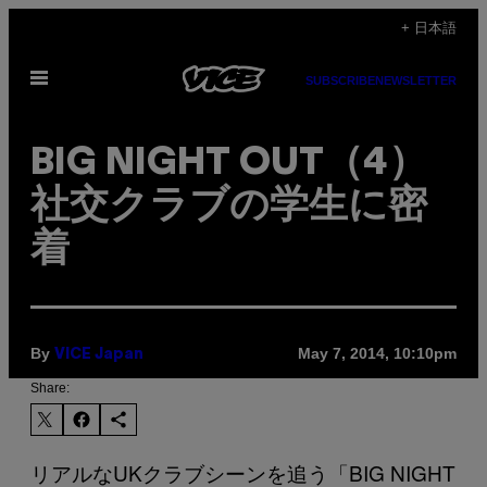
Skip
+ 日本語
to
Open
content
SUBSCRIBE
NEWSLETTER
Menu
BIG NIGHT OUT（4）
社交クラブの学生に密
着
By
May 7, 2014, 10:10pm
VICE Japan
Share:
リアルなUKクラブシーンを追う「BIG NIGHT