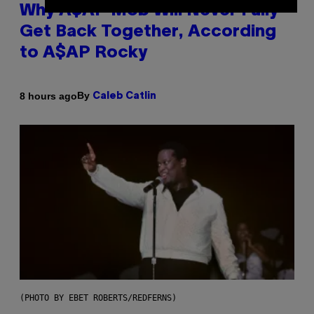
Why A$AP Mob Will Never Fully
Get Back Together, According
to A$AP Rocky
By
8 hours ago
Caleb Catlin
(PHOTO BY EBET ROBERTS/REDFERNS)