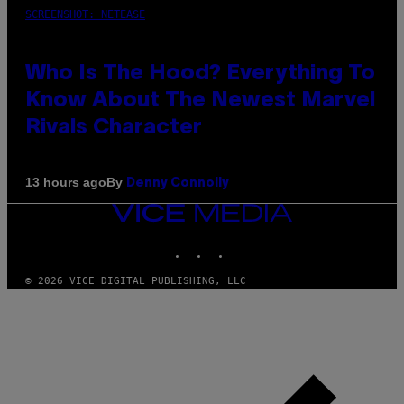
SCREENSHOT: NETEASE
Who Is The Hood? Everything To
Know About The Newest Marvel
Rivals Character
By
13 hours ago
Denny Connolly
VICE
MEDIA
INSTAGRAM
TIKTOK
YOUTUBE
© 2026 VICE DIGITAL PUBLISHING, LLC