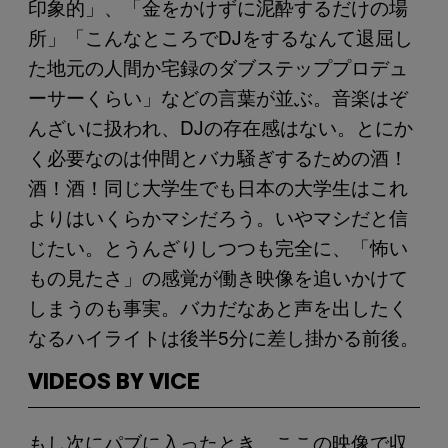
印象的」、「金をかけずに泥酔するだけの場
所」「こんなところでDJをするなんて退屈し
た地元の人間か宅録のダブステッププロデュ
ーサーくらい」などの言葉が並ぶ。音楽はぞ
んざいに扱われ、DJの存在感はない。とにか
く必要なのは仲間とバカ騒ぎするための酒！
酒！酒！同じ大学生でも日本の大学生はこれ
よりはいくらかマシだろう。いやマシだと信
じたい。とうんざりしつつも完全に、「怖い
もの見たさ」の感覚が働き映像を追いかけて
しまうのも事実。バカだなあと声を出したく
なるハイライトは後半5分に差し掛かる前後。
VIDEOS BY VICE
もし次にパブに入ったとき、ここの映像で収