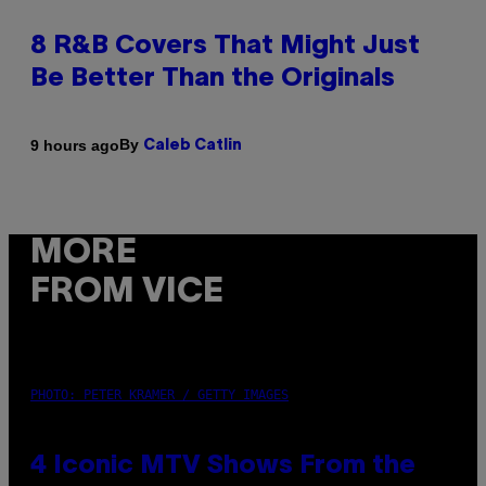
8 R&B Covers That Might Just
Be Better Than the Originals
By
9 hours ago
Caleb Catlin
MORE
FROM VICE
PHOTO: PETER KRAMER / GETTY IMAGES
4 Iconic MTV Shows From the