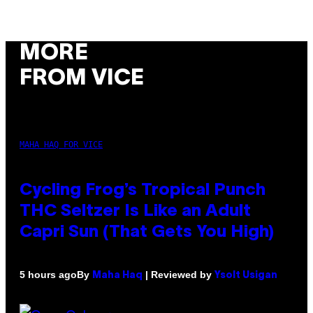
MORE
FROM VICE
MAHA HAQ FOR VICE
Cycling Frog’s Tropical Punch
THC Seltzer Is Like an Adult
Capri Sun (That Gets You High)
By
| Reviewed by
5 hours ago
Maha Haq
Ysolt Usigan