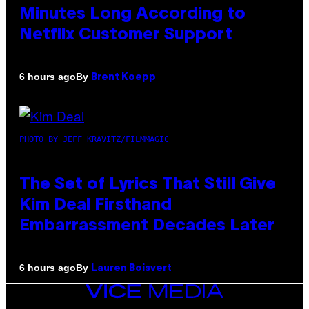
Minutes Long According to
Netflix Customer Support
By
6 hours ago
Brent Koepp
PHOTO BY JEFF KRAVITZ/FILMMAGIC
The Set of Lyrics That Still Give
Kim Deal Firsthand
Embarrassment Decades Later
By
6 hours ago
Lauren Boisvert
VICE
MEDIA