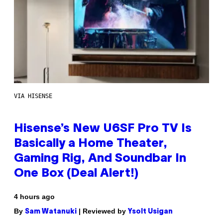
VIA HISENSE
Hisense’s New U6SF Pro TV Is
Basically a Home Theater,
Gaming Rig, And Soundbar In
One Box (Deal Alert!)
4 hours ago
By
| Reviewed by
Sam Watanuki
Ysolt Usigan