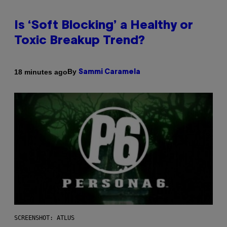
Is ‘Soft Blocking’ a Healthy or
Toxic Breakup Trend?
By
18 minutes ago
Sammi Caramela
SCREENSHOT: ATLUS