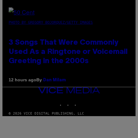
PHOTO BY GREGORY BOJORQUEZ/GETTY IMAGES
3 Songs That Were Commonly
Used As a Ringtone or Voicemail
Greeting in the 2000s
By
12 hours ago
Dan Milam
VICE
MEDIA
INSTAGRAM
TIKTOK
YOUTUBE
© 2026 VICE DIGITAL PUBLISHING, LLC