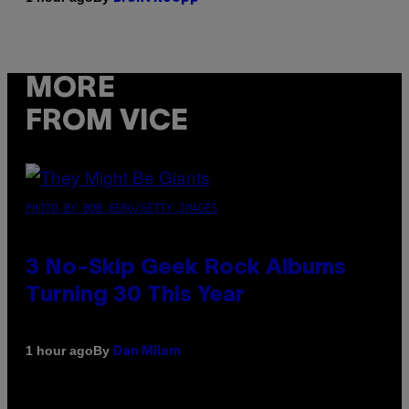
MORE
FROM VICE
PHOTO BY BOB BERG/GETTY IMAGES
3 No-Skip Geek Rock Albums
Turning 30 This Year
By
1 hour ago
Dan Milam