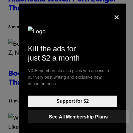
Than Anyone Else, Survey Finds
×
By
8 minutes ago
Ashley Fike
Kill the ads for
just $2 a month
VICE membership also gives you access to
Boomers Are Better at Foreplay
our very best writing and exclusive new
Than Gen Z, New Data Shows
documentaries.
By
Support for $2
11 minutes ago
Ashley Fike
See All Membership Plans