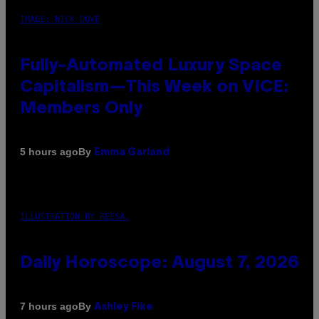
IMAGE: NICK DOVE
Fully-Automated Luxury Space
Capitalism—This Week on VICE:
Members Only
By
5 hours ago
Emma Garland
ILLUSTRATION BY REESA.
Daily Horoscope: August 7, 2026
By
7 hours ago
Ashley Fike