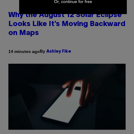
Or, continue for free
Why the August 12 Solar Eclipse
Looks Like It’s Moving Backward
on Maps
By
14 minutes ago
Ashley Fike