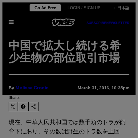
Skip
Go Ad Free
LOGIN / SIGN UP
+ 日本語
to
Open
content
SUBSCRIBE
NEWSLETTER
Menu
中国で拡大し続ける希
少生物の部位取引市場
By
March 31, 2016, 10:35pm
Melissa Cronin
Share:
現在、中華人民共和国では数千頭のトラが飼
育下にあり、その数は野生のトラ数を上回