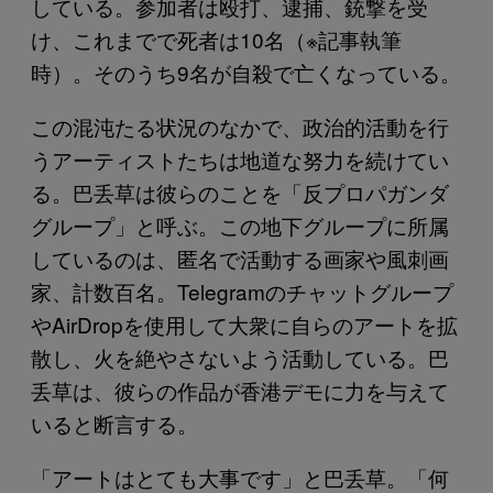
している。参加者は殴打、逮捕、銃撃を受
け、これまでで死者は10名（※記事執筆
時）。そのうち9名が自殺で亡くなっている。
この混沌たる状況のなかで、政治的活動を行
うアーティストたちは地道な努力を続けてい
る。巴丢草は彼らのことを「反プロパガンダ
グループ」と呼ぶ。この地下グループに所属
しているのは、匿名で活動する画家や風刺画
家、計数百名。Telegramのチャットグループ
やAirDropを使用して大衆に自らのアートを拡
散し、火を絶やさないよう活動している。巴
丢草は、彼らの作品が香港デモに力を与えて
いると断言する。
「アートはとても大事です」と巴丢草。「何