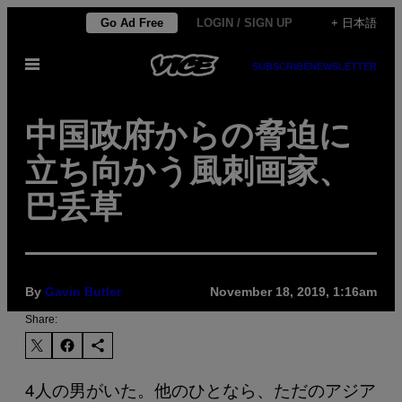
Skip
Go Ad Free
LOGIN / SIGN UP
+ 日本語
to
Open
content
SUBSCRIBE
NEWSLETTER
Menu
中国政府からの脅迫に
立ち向かう風刺画家、
巴丢草
By
Gavin Butler
November 18, 2019, 1:16am
Share:
4人の男がいた。他のひとなら、ただのアジア