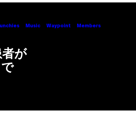
unchies
Music
Waypoint
Members
患者が
まで