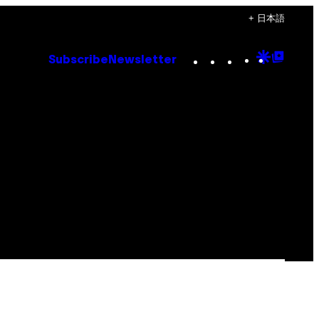
+ 日本語
Instagram
TikTok
YouTube
Google
Goog
Subscribe
Newsletter
Discove
Top
Posts