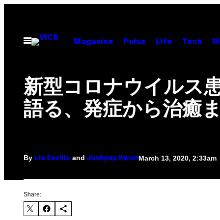
Skip
to
content
Open
Magazine
Pulse
Life
Tech
M
Menu
新型コロナウイルス
語る、発症から治癒
By
and
March 13, 2020, 2:33am
Lia Savillo
Junhyup Kwon
Share: