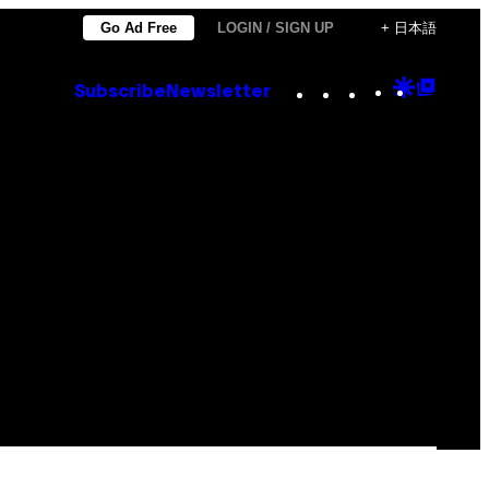
Go Ad Free
LOGIN / SIGN UP
+ 日本語
Instagram
TikTok
YouTube
Google
Goog
Subscribe
Newsletter
Discove
Top
Posts