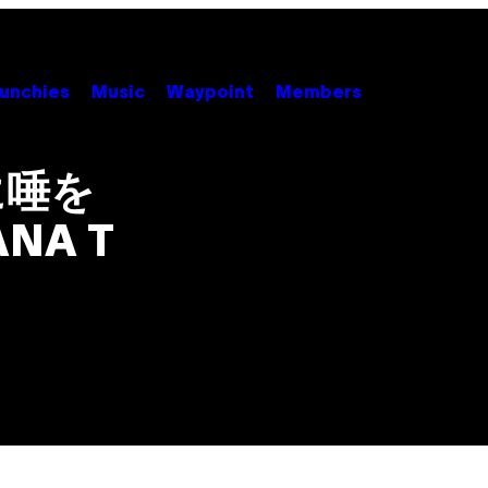
unchies
Music
Waypoint
Members
に唾を
NA T
）