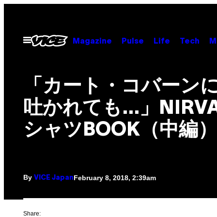
Skip
to
content
Open
Magazine
Pulse
Life
Tech
M
Menu
「カート・コバーン
吐かれても…」NIRVA
シャツBOOK（中編
By
February 8, 2018, 2:39am
VICE Japan
Share: