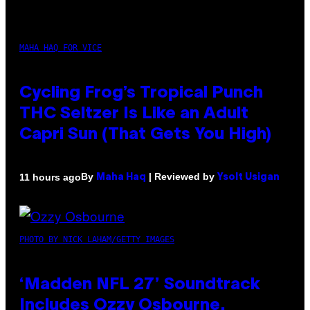
MAHA HAQ FOR VICE
Cycling Frog’s Tropical Punch
THC Seltzer Is Like an Adult
Capri Sun (That Gets You High)
By
| Reviewed by
11 hours ago
Maha Haq
Ysolt Usigan
PHOTO BY NICK LAHAM/GETTY IMAGES
‘Madden NFL 27’ Soundtrack
Includes Ozzy Osbourne,