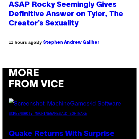
ASAP Rocky Seemingly Gives
Definitive Answer on Tyler, The
Creator’s Sexuality
By
11 hours ago
Stephen Andrew Galiher
MORE
FROM VICE
SCREENSHOT: MACHINEGAMES/ID SOFTWARE
Quake Returns With Surprise