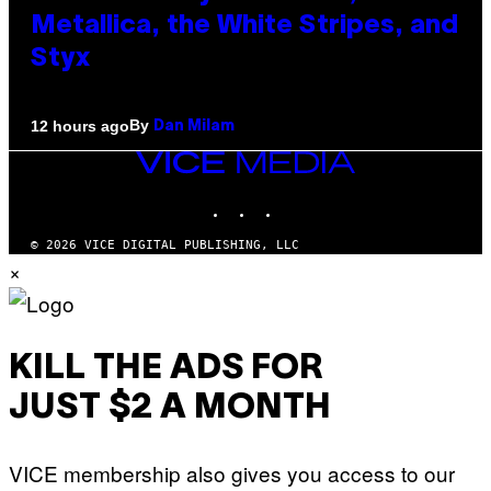
Metallica, the White Stripes, and
Styx
By
12 hours ago
Dan Milam
VICE
MEDIA
INSTAGRAM
TIKTOK
YOUTUBE
© 2026 VICE DIGITAL PUBLISHING, LLC
×
KILL THE ADS FOR
JUST $2 A MONTH
VICE membership also gives you access to our