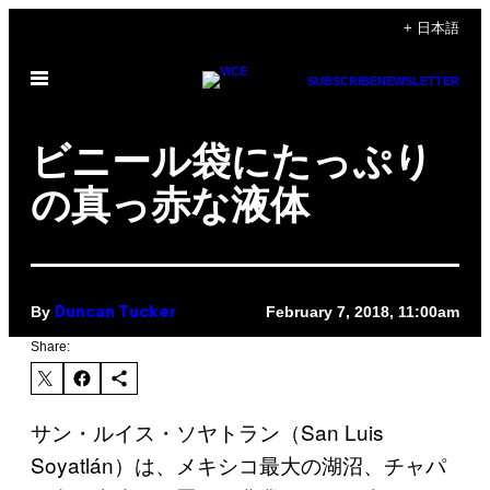
Skip
+ 日本語
to
Open
content
SUBSCRIBE
NEWSLETTER
Menu
ビニール袋にたっぷり
の真っ赤な液体
By
February 7, 2018, 11:00am
Duncan Tucker
Share:
サン・ルイス・ソヤトラン（San Luis
Soyatlán）は、メキシコ最大の湖沼、チャパ