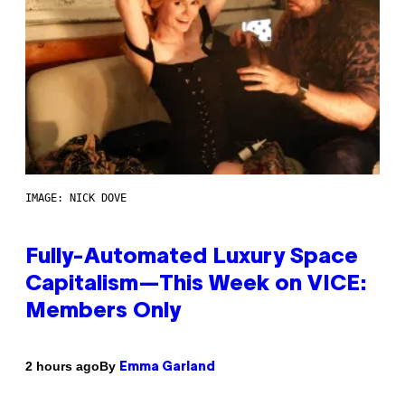
IMAGE: NICK DOVE
Fully-Automated Luxury Space
Capitalism—This Week on VICE:
Members Only
By
2 hours ago
Emma Garland