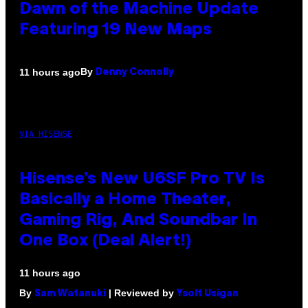
Dawn of the Machine Update
Featuring 19 New Maps
By
11 hours ago
Denny Connolly
VIA HISENSE
Hisense’s New U6SF Pro TV Is
Basically a Home Theater,
Gaming Rig, And Soundbar In
One Box (Deal Alert!)
11 hours ago
By
| Reviewed by
Sam Watanuki
Ysolt Usigan