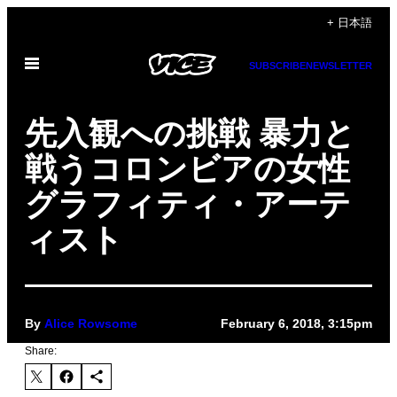
Skip
+ 日本語
to
Open
content
SUBSCRIBE
NEWSLETTER
Menu
先入観への挑戦 暴力と
戦うコロンビアの女性
グラフィティ・アーテ
ィスト
By
Alice Rowsome
February 6, 2018, 3:15pm
Share: