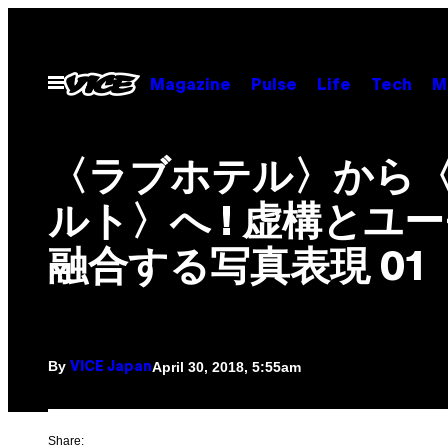
Skip
to
content
Open
Magazine
Pulse
Life
Tech
M
Menu
〈ラブホテル〉から
ルト〉へ ! 虚構とユ
融合する写真表現 01
By
April 30, 2018, 5:55am
VICE Japan
Share: