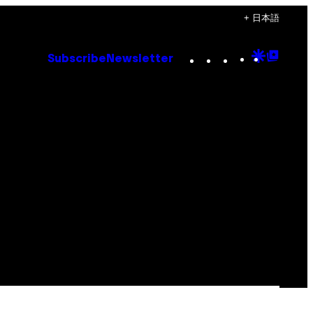
+ 日本語
Instagram
TikTok
YouTube
Google
Goog
Subscribe
Newsletter
Discove
Top
Posts