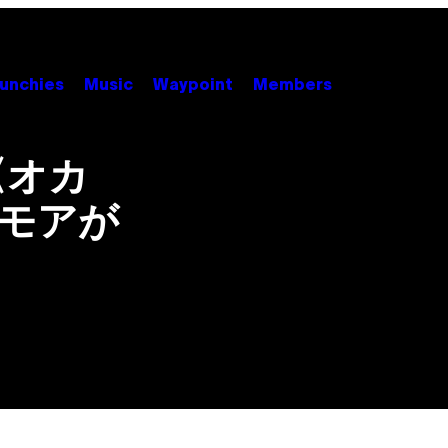
unchies
Music
Waypoint
Members
〈オカ
ーモアが