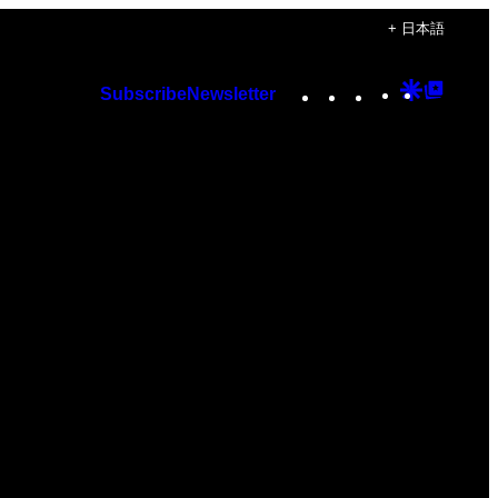
+ 日本語
Instagram
TikTok
YouTube
Google
Googl
Subscribe
Newsletter
Discover
Top
Posts