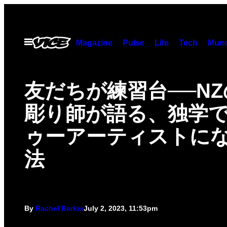
Skip
to
content
Open
Magazine
Pulse
Life
Tech
Munc
Menu
友だちが練習台──N
彫り師が語る、独学
ゥーアーティストに
法
By
Rachel Barker
July 2, 2023, 11:53pm