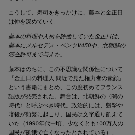
こうして、寿司をきっかけに、藤本と金正日
は仲を深めていく。
藤本の料理や人柄を評価していた金正日は、
藤本にメルセデス・ベンツV450や、北朝鮮の
滞在許可まで与えた。
藤本はのちに、この不思議な関係性について
『金正日の料理人 間近で見た権力者の素顔』
という書籍にまとめ、この度初めてフランス
語版が発売された。舞台は、北朝鮮の〈闇の
時代〉と呼ぶべき時代。政治的には、襲撃や
暗殺が頻繁に起こり、国民は文字通り飢えて
いた（1990年代中頃、少なくとも100万人の
国民が飢餓で亡くなったとされている）。