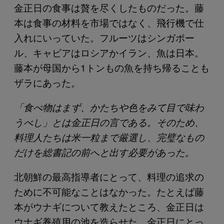
金正日の食事は贅を尽くしたものだった。藤
本は食事の材料を市場ではなく、飛行機で仕
入れにいっていた。フルーツはシンガポー
ル、キャビアはロシアかイラン、魚は日本。
藤本が母国から1トンもの魚を持ち帰ることも
ザラにあった。
「食べ物はまず、かたちや色をみて目で味わ
うべし」とは金正日の言である。そのため、
料理人たちは米一粒まで厳選し、完璧なもの
だけを総書記の前へと出す必要があった。
北朝鮮の最高指導者にとって、料理の追求の
ために不可能なことはなかった。たとえば藤
本がウナギについて教えたところ、金正日は
ウナギ養殖用の池を造らせた。金正日にとっ