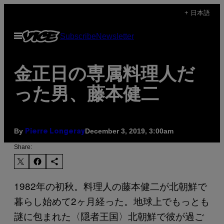
Skip
+ 日本語
to
Open
Subscribe
Newsletter
content
Menu
金正日の専属料理人だ
った男、藤本健二
By
December 3, 2019, 3:00am
Pierre Longeray
Share:
1982年の初秋。料理人の藤本健二が北朝鮮で
暮らし始めて2ヶ月経った。地球上でもっとも
謎に包まれた〈隠者王国〉北朝鮮で彼が過ご