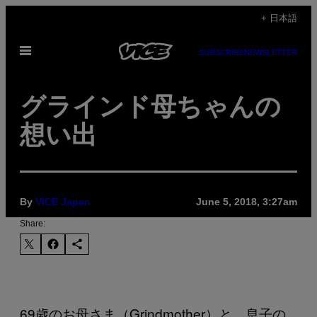
Skip
+ 日本語
to
Open
content
SUBSCRIBE
NEWSLETTER
Menu
グラインド母ちゃんの
想い出
By
VICE Japan
June 5, 2018, 3:27am
Share:
69歳のお母さま（Grindmother）と、息子の