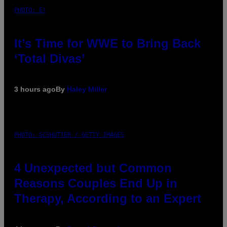
PHOTO: E!
It’s Time for WWE to Bring Back
‘Total Divas’
3 hours ago
By
Haley Miller
PHOTO: GCSHUTTER / GETTY IMAGES
4 Unexpected but Common
Reasons Couples End Up in
Therapy, According to an Expert