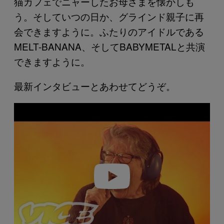
猫カフェでニャーしたお母さまを懐かしも
う。そしていつの日か、グラインド親子に再
会できますように。ふたりのアイドルである
MELT-BANANA、そしてBABYMETALと共演
できますように。
最新インタビューとあわせてどうぞ。
P
l
a
y
v
i
d
e
o