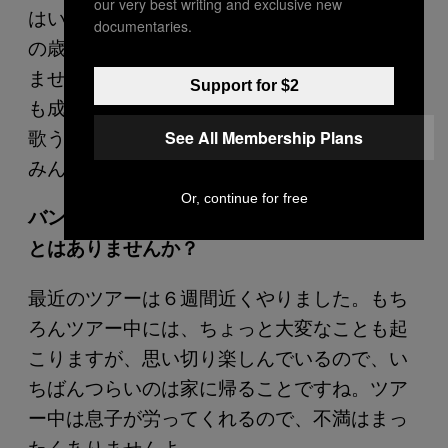
our very best writing and exclusive new
はい。バンド生活は素晴らしい体験です。こ
documentaries.
の歳でバンドを始めるなんて、想像もしてい
ませんでした。覚悟を決めさえすれば、何で
Support for $2
も成し遂げられるんですね。ファンのために
歌うのは楽しいですし、特にライブ終了後、
See All Membership Plans
みんなと会う時間が大好きです。
Or, continue for free
バンド生活で、つらい、キツイ、と感じるこ
とはありませんか？
最近のツアーは６週間近くやりました。もち
ろんツアー中には、ちょっと大変なことも起
こりますが、思い切り楽しんでいるので、い
ちばんつらいのは家に帰ることですね。ツア
ー中は息子が労ってくれるので、不満はまっ
たくありませんよ。