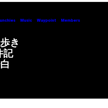
unchies
Music
Waypoint
Members
を歩き
件記
告白