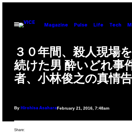
Skip
to
content
Open
Magazine
Pulse
Life
Tech
M
Menu
３０年間、殺人現場
続けた男 酔いどれ事
者、小林俊之の真情
By
February 21, 2016, 7:48am
Hirohisa Asahara
Share: