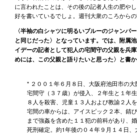
に言われたことは、その後の記者人生の肥やし
好を書いているでしょ。週刊大衆のころからの
〈半袖の白シャツに明るいブルーのジャンパー
と同じだった〉となっています。では、附属池
イデーの記者として犯人の宅間守の父親を兵庫
めには、この父親と語りたいと思った〉と書か
* ２００１年６月８日、大阪府池田市の
宅間守（３７歳）が侵入、２年生と１年
８人を殺害、児童１３人および教諭２人
宅間の車からは、アイスピック２本、錆
まで強姦を含めた１１犯の前科があり、
死刑確定。約1年後の０４年９月１４日、