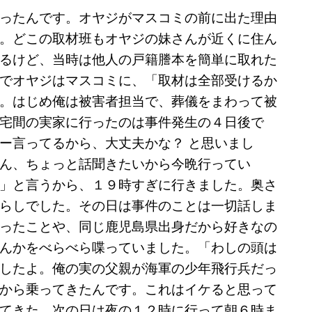
ったんです。オヤジがマスコミの前に出た理由
。どこの取材班もオヤジの妹さんが近くに住ん
るけど、当時は他人の戸籍謄本を簡単に取れた
でオヤジはマスコミに、「取材は全部受けるか
。はじめ俺は被害者担当で、葬儀をまわって被
宅間の実家に行ったのは事件発生の４日後で
ー言ってるから、大丈夫かな？ と思いまし
ん、ちょっと話聞きたいから今晩行ってい
」と言うから、１９時すぎに行きました。奥さ
らしでした。その日は事件のことは一切話しま
ったことや、同じ鹿児島県出身だから好きなの
んかをべらべら喋っていました。「わしの頭は
したよ。俺の実の父親が海軍の少年飛行兵だっ
から乗ってきたんです。これはイケると思って
てきた。次の日は夜の１２時に行って朝６時ま