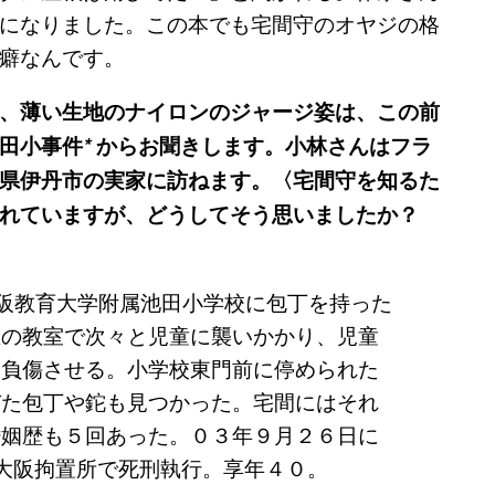
になりました。この本でも宅間守のオヤジの格
癖なんです。
、薄い生地のナイロンのジャージ姿は、この前
田小事件
*
からお聞きします。小林さんはフラ
県伊丹市の実家に訪ねます。〈宅間守を知るた
れていますが、どうしてそう思いましたか？
大阪教育大学附属池田小学校に包丁を持った
生の教室で次々と児童に襲いかかり、児童
を負傷させる。小学校東門前に停められた
びた包丁や鉈も見つかった。宅間にはそれ
婚姻歴も５回あった。０３年９月２６日に
大阪拘置所で死刑執行。享年４０。