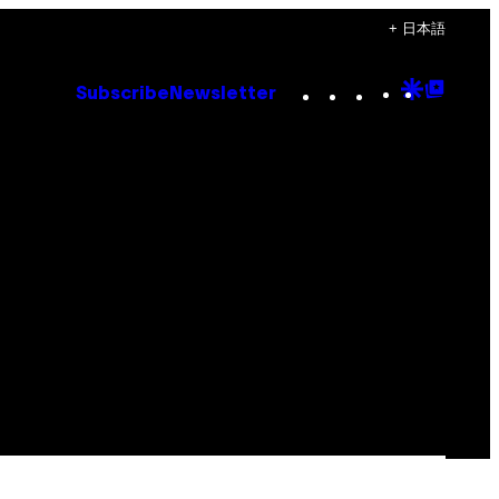
+ 日本語
Instagram
TikTok
YouTube
Google
Goog
Subscribe
Newsletter
Discove
Top
Posts