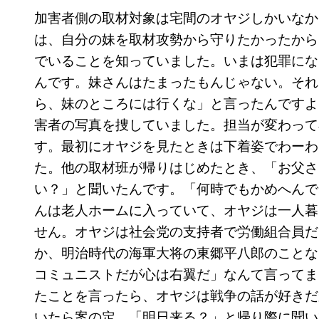
加害者側の取材対象は宅間のオヤジしかいなか
は、自分の妹を取材攻勢から守りたかったから
でいることを知っていました。いまは犯罪にな
んです。妹さんはたまったもんじゃない。それ
ら、妹のところには行くな」と言ったんですよ
害者の写真を捜していました。担当が変わって
す。最初にオヤジを見たときは下着姿でわーわ
た。他の取材班が帰りはじめたとき、「お父さ
い？」と聞いたんです。「何時でもかめへんで
んは老人ホームに入っていて、オヤジは一人暮
せん。オヤジは社会党の支持者で労働組合員だ
か、明治時代の海軍大将の東郷平八郎のことな
コミュニストだが心は右翼だ」なんて言ってま
たことを言ったら、オヤジは戦争の話が好きだ
いたら案の定、「明日来る？」と帰り際に聞い