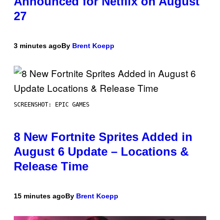
Announced for Netflix on August
27
3 minutes ago
By
Brent Koepp
SCREENSHOT: EPIC GAMES
8 New Fortnite Sprites Added in
August 6 Update – Locations &
Release Time
15 minutes ago
By
Brent Koepp