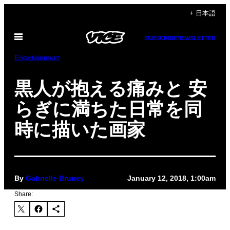
Skip
+ 日本語
to
Open
content
SUBSCRIBE
NEWSLETTER
Menu
Entertainment
黒人が抱える痛みと 安
らぎに満ちた日常を同
時に描いた画家
By
Gabrielle Bruney
January 12, 2018, 1:00am
Share: