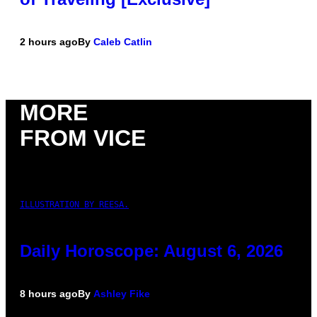
2 hours ago
By
Caleb Catlin
MORE
FROM VICE
ILLUSTRATION BY REESA.
Daily Horoscope: August 6, 2026
8 hours ago
By
Ashley Fike