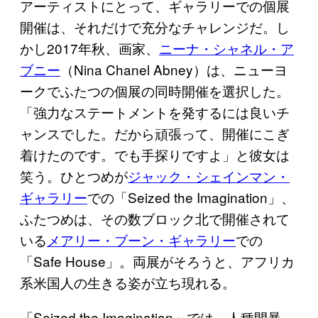
アーティストにとって、ギャラリーでの個展
開催は、それだけで充分なチャレンジだ。し
かし2017年秋、画家、
ニーナ・シャネル・ア
ブニー
（Nina Chanel Abney）は、ニューヨ
ークでふたつの個展の同時開催を選択した。
「強力なステートメントを発するには良いチ
ャンスでした。だから頑張って、開催にこぎ
着けたのです。でも手探りですよ」と彼女は
笑う。ひとつめが
ジャック・シェインマン・
ギャラリー
での「Seized the Imagination」、
ふたつめは、その数ブロック北で開催されて
いる
メアリー・ブーン・ギャラリー
での
「Safe House」。両展がそろうと、アフリカ
系米国人の生きる姿が立ち現れる。
「Seized the Imagination」では、人種間暴