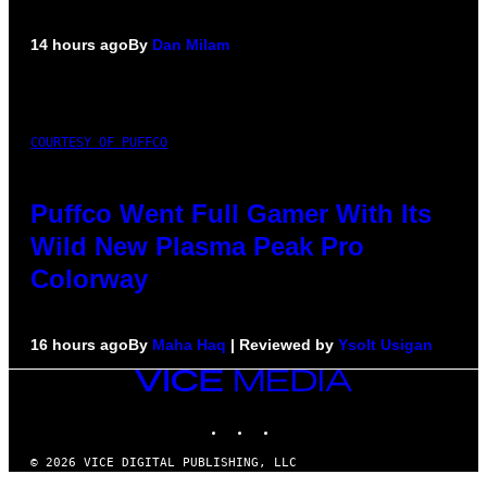
14 hours ago
By
Dan Milam
COURTESY OF PUFFCO
Puffco Went Full Gamer With Its
Wild New Plasma Peak Pro
Colorway
16 hours ago
By
Maha Haq
| Reviewed by
Ysolt Usigan
VICE
MEDIA
INSTAGRAM
TIKTOK
YOUTUBE
© 2026 VICE DIGITAL PUBLISHING, LLC