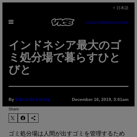
Skip
+ 日本語
to
Open
content
SUBSCRIBE
NEWSLETTER
Menu
インドネシア最大のゴ
ミ処分場で暮らすひと
びと
By
December 16, 2019, 3:01am
Edoardo Liotta
Share:
ゴミ処分場は人間が出すゴミを管理するため