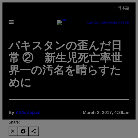
Skip
+ 日本語
to
Open
content
SUBSCRIBE
NEWSLETTER
Menu
パキスタンの歪んだ日
常 ② 新生児死亡率世
界一の汚名を晴らすた
めに
By
March 2, 2017, 4:38am
VICE Japan
Share: