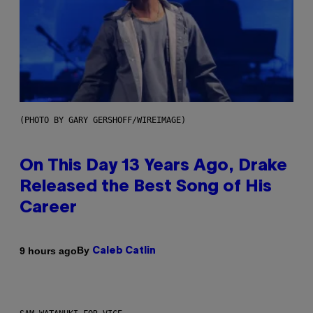
(PHOTO BY GARY GERSHOFF/WIREIMAGE)
On This Day 13 Years Ago, Drake
Released the Best Song of His
Career
By
9 hours ago
Caleb Catlin