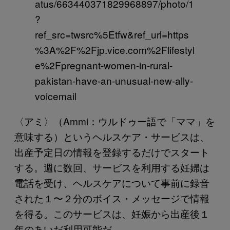
atus/663440371829968897/photo/1
?
ref_src=twsrc%5Etfw&ref_url=https
%3A%2F%2Fjp.vice.com%2Flifestyl
e%2Fpregnant-women-in-rural-
pakistan-have-an-unusual-new-ally-
voicemail
〈アミ〉（Ammi：ウルドゥー語で「ママ」を
意味する）というヘルスケア・サービスは、
出産予定日の情報を登録するだけでスタート
する。週に数回、サービスを利用する妊婦は
電話を受け、ヘルスケアについて事前に録音
された１〜２分のボイス・メッセージで情報
を得る。このサービスは、妊娠から出産後１
年のあいだ利用可能だ。