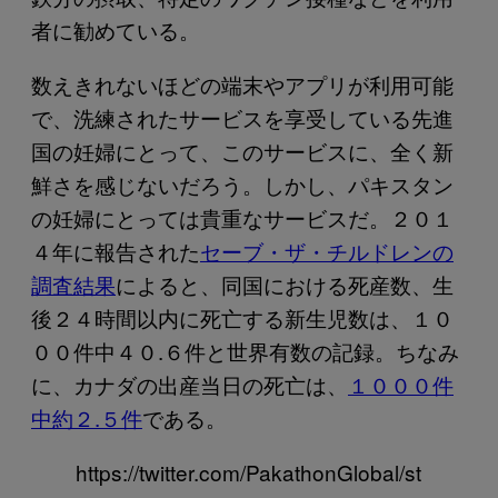
者に勧めている。
数えきれないほどの端末やアプリが利用可能
で、洗練されたサービスを享受している先進
国の妊婦にとって、このサービスに、全く新
鮮さを感じないだろう。しかし、パキスタン
の妊婦にとっては貴重なサービスだ。２０１
４年に報告された
セーブ・ザ・チルドレンの
調査結果
によると、同国における死産数、生
後２４時間以内に死亡する新生児数は、１０
００件中４０.６件と世界有数の記録。ちなみ
に、カナダの出産当日の死亡は、
１０００件
中約２.５件
である。
https://twitter.com/PakathonGlobal/st