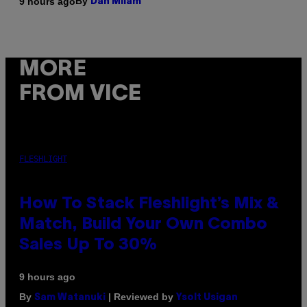
By
9 hours ago
Dan Milam
MORE
FROM VICE
FLESHLIGHT
How To Stack Fleshlight’s Mix &
Match, Build Your Own Combo
Sales Up To 30%
9 hours ago
By
| Reviewed by
Sam Watanuki
Ysolt Usigan