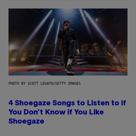
PHOTO BY SCOTT LEGATO/GETTY IMAGES
4 Shoegaze Songs to Listen to if
You Don’t Know if You Like
Shoegaze