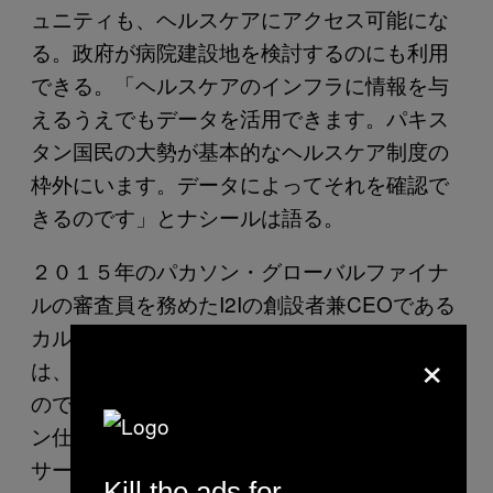
ュニティも、ヘルスケアにアクセス可能にな
る。政府が病院建設地を検討するのにも利用
できる。「ヘルスケアのインフラに情報を与
えるうえでもデータを活用できます。パキス
タン国民の大勢が基本的なヘルスケア制度の
枠外にいます。データによってそれを確認で
きるのです」とナシールは語る。
２０１５年のパカソン・グローバルファイナ
ルの審査員を務めたI2Iの創設者兼CEOである
カルスーム・ラカニ（Kalsoom Lakhani）
×
は、「〈アミ〉の強みは、いちから開発する
のでなく、既存のモデルを利用してパキスタ
ン仕様に改変できることだ」と語る。同様の
サービスを提供する米国の官民連携イニシア
Kill the ads for