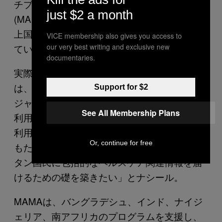
チブ〈The Mobile Alliance for Maternal Action
just $2 a month
(MAMA)〉は、携帯電話を利用して、開発途
上国の妊婦にヘルスケア・メッセージを届け
VICE membership also gives you access to
our very best writing and exclusive new
ている。
documentaries.
実際、〈アミ〉が提供を予定している情報
は、部分的にMAMAの情報でもある。「パン
Support for $2
ジャーブ州府が作成した、〔MAMAの情報を
See All Membership Plans
利用した〕統一ガイドラインを各地の病院で
利用できます。ガイドラインを尊重し、他に
Or, continue for free
もたくさんあるリソースと結びつけ、パキス
タン国民に包括的なヘルスケア関連情報を届
けるための礎を築きたい」とナシール。
MAMAは、バングラデシュ、インド、ナイジ
ェリア、南アフリカのプログラムを支援し、