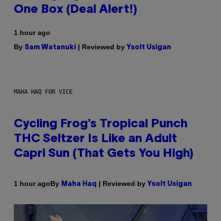
One Box (Deal Alert!)
1 hour ago
By
| Reviewed by
Sam Watanuki
Ysolt Usigan
MAHA HAQ FOR VICE
Cycling Frog’s Tropical Punch
THC Seltzer Is Like an Adult
Capri Sun (That Gets You High)
By
| Reviewed by
1 hour ago
Maha Haq
Ysolt Usigan