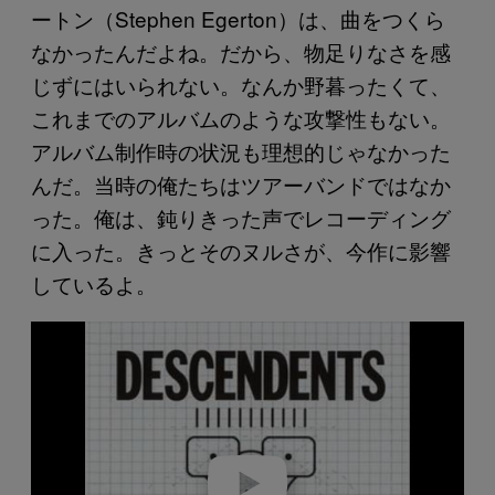
ートン（Stephen Egerton）は、曲をつくら
なかったんだよね。だから、物足りなさを感
じずにはいられない。なんか野暮ったくて、
これまでのアルバムのような攻撃性もない。
アルバム制作時の状況も理想的じゃなかった
んだ。当時の俺たちはツアーバンドではなか
った。俺は、鈍りきった声でレコーディング
に入った。きっとそのヌルさが、今作に影響
しているよ。
P
l
a
y
v
i
d
e
o