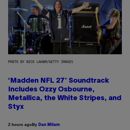
PHOTO BY NICK LAHAM/GETTY IMAGES
‘Madden NFL 27’ Soundtrack
Includes Ozzy Osbourne,
Metallica, the White Stripes, and
Styx
By
2 hours ago
Dan Milam