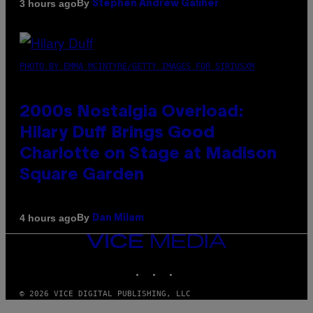
By
3 hours ago
Stephen Andrew Galiher
PHOTO BY EMMA MCINTYRE/GETTY IMAGES FOR SIRIUSXM
2000s Nostalgia Overload:
Hilary Duff Brings Good
Charlotte on Stage at Madison
Square Garden
By
4 hours ago
Dan Milam
VICE
MEDIA
INSTAGRAM
TIKTOK
YOUTUBE
© 2026 VICE DIGITAL PUBLISHING, LLC