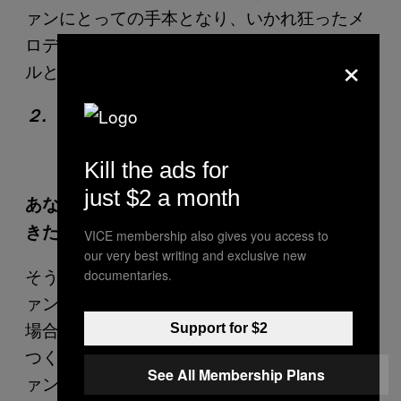
ァンにとっての手本となり、いかれ狂ったメ
ロディも使うようになったんだ。その曲にビ
×
ルと俺が歌詞を乗せてた。
２.『Everything Sucks』(1996)
Kill the ads for
just $2 a month
あなたたちが、新旧、両ファンの元に戻って
きた作品です。
VICE membership also gives you access to
our very best writing and exclusive new
そうだね。８０年代に俺たちを聴いていたフ
documentaries.
ァンを呼び戻す結果になった。彼らの弟や、
場合によっては彼らの子供たちに、テープを
Support for $2
つくって聴かせた世代だ。そんな多世代のフ
See All Membership Plans
ァンが、俺たちのライブを観に来てくれた。