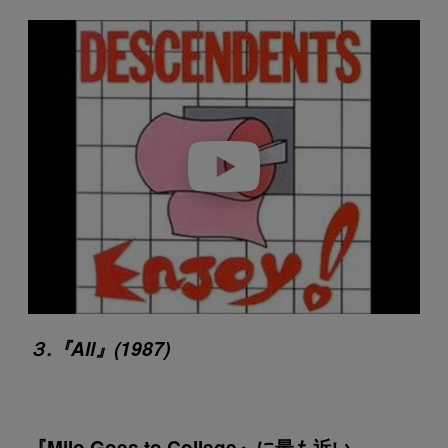
P
l
a
y
v
i
d
e
o
３.『All』(1987)
『Milo Goes to College』に最も近い、