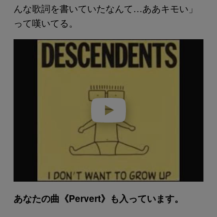
んな歌詞を書いていたなんて…ああキモい」
って嘆いてる。
P
l
a
y
v
i
d
e
o
あなたの曲《Pervert》も入っています。