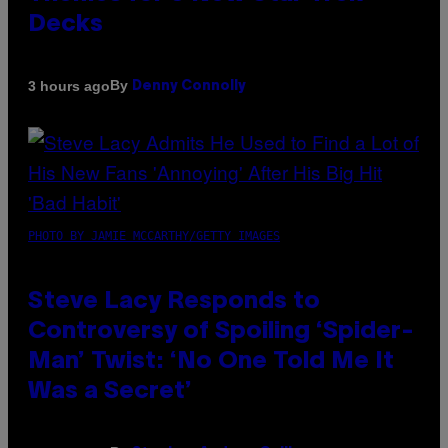
Decks
By
3 hours ago
Denny Connolly
PHOTO BY JAMIE MCCARTHY/GETTY IMAGES
Steve Lacy Responds to
Controversy of Spoiling ‘Spider-
Man’ Twist: ‘No One Told Me It
Was a Secret’