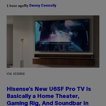
By
1 hour ago
Denny Connolly
VIA HISENSE
Hisense’s New U6SF Pro TV Is
Basically a Home Theater,
Gaming Rig, And Soundbar In