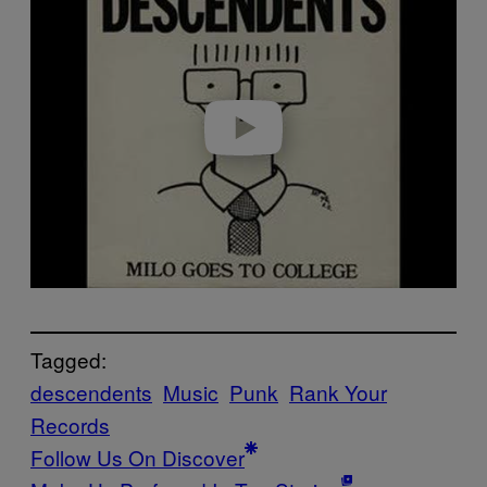
a
y
v
i
d
e
o
Tagged:
descendents
Music
Punk
Rank Your
Records
Follow Us On Discover