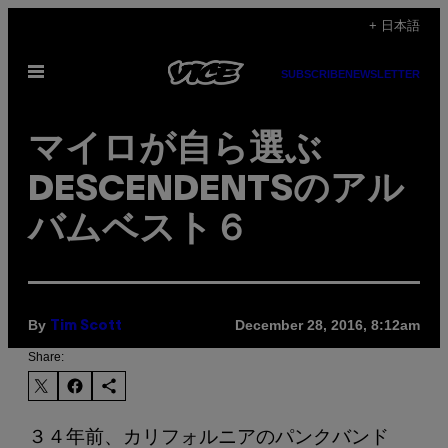
Skip
+ 日本語
to
Open
content
SUBSCRIBE
NEWSLETTER
Menu
マイロが自ら選ぶ
DESCENDENTSのアル
バムベスト６
By
December 28, 2016, 8:12am
Tim Scott
Share:
３４年前、カリフォルニアのパンクバンド