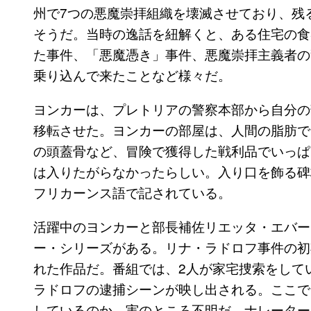
州で7つの悪魔崇拝組織を壊滅させており、残
そうだ。当時の逸話を紐解くと、ある住宅の食
た事件、「悪魔憑き」事件、悪魔崇拝主義者の
乗り込んで来たことなど様々だ。
ヨンカーは、プレトリアの警察本部から自分の
移転させた。ヨンカーの部屋は、人間の脂肪で
の頭蓋骨など、冒険で獲得した戦利品でいっぱ
は入りたがらなかったらしい。入り口を飾る碑
フリカーンス語で記されている。
活躍中のヨンカーと部長補佐リエッタ・エバートン(R
ー・シリーズがある。リナ・ラドロフ事件の初
れた作品だ。番組では、2人が家宅捜索をして
ラドロフの逮捕シーンが映し出される。ここで
しているのか、実のところ不明だ。ナレーター