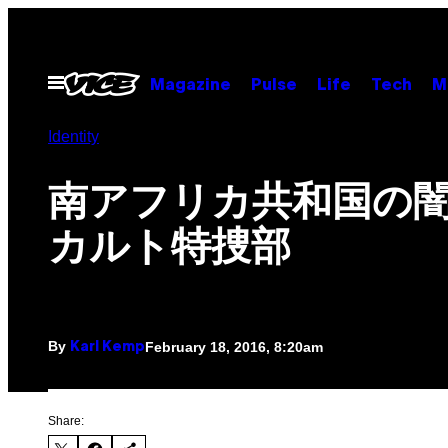
Skip
to
content
Open
Magazine
Pulse
Life
Tech
M
Menu
Identity
南アフリカ共和国の
カルト特捜部
By
February 18, 2016, 8:20am
Karl Kemp
Share: