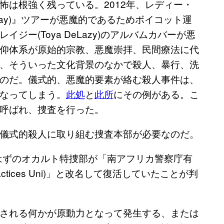
怖は根強く残っている。2012年、レディー・
 Way)』ツアーが悪魔的であるためボイコット運
ー(Toya DeLazy)のアルバムカバーが悪
仰体系が原始的宗教、悪魔崇拝、民間療法に代
、そういった文化背景のなかで殺人、暴行、洗
のだ。儀式的、悪魔的要素が絡む殺人事件は、
なってしまう。
此処
と
此所
にその例がある。こ
呼ばれ、捜査を行った。
儀式的殺人に取り組む捜査本部が必要なのだ。
たはずのオカルト特捜部が「南アフリカ警察庁有
 Practices Uni)」と改名して復活していたことが判
される何かが原動力となって発生する、または