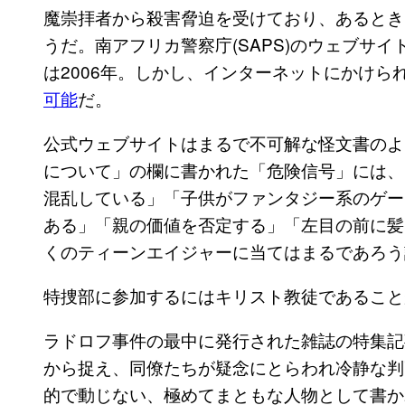
魔崇拝者から殺害脅迫を受けており、あるとき
うだ。南アフリカ警察庁(SAPS)のウェブサ
は2006年。しかし、インターネットにかけら
可能
だ。
公式ウェブサイトはまるで不可解な怪文書のよ
について」の欄に書かれた「危険信号」には、
混乱している」「子供がファンタジー系のゲー
ある」「親の価値を否定する」「左目の前に髪
くのティーンエイジャーに当てはまるであろう
特捜部に参加するにはキリスト教徒であること
ラドロフ事件の最中に発行された雑誌の特集記
から捉え、同僚たちが疑念にとらわれ冷静な判
的で動じない、極めてまともな人物として書か