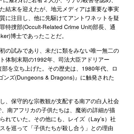
た結末を迎えたが、地元メディアは重要な事実
質に注目し、他に先駆けてアントワネットを疑
cult-Related Crime Unit)部長、通
nker)博士であったことだ。
初の試みであり、未だに類をみない唯一無二の
ト体制末期の1992年、司法大臣アドリアー
この捜査部を立ち上げた。その歴史は、1980年代、ロ
ungeons & Dragons)』に触発された
し、保守的な宗教観が支配する南アの白人社会
まで、南アフリカの子供たちは、魔術の詳細が描
れていた。その他にも、レイズ（Lay’s）社
スを巡って「子供たちが殺し合う」との理由