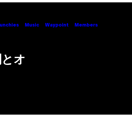
unchies
Music
Waypoint
Members
闇とオ