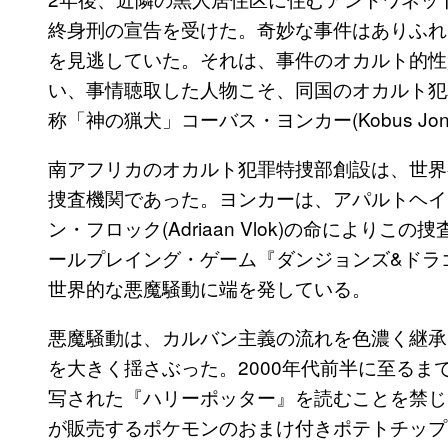
終身刑の宣告を受けた。奇妙な事件はありふれ
を見逃していた。それは、事件のオカルト的性
い、事情聴取した人物こそ、同国のオカルト犯罪特捜部(Oc
称「神の猟犬」コーバス・ヨンカー(Kobus Jo
南アフリカのオカルト犯罪特捜部創設は、世界
捜査機関であった。ヨンカーは、アパルトヘイ
ン・フロック(Adriaan Vlok)の命により
ールプレイング・ゲーム『ダンジョンズ&ドラゴンズ(D
世界的な悪魔騒動に端を発している。
悪魔騒動は、カルバン主義の流れを色濃く継承
を大きく揺さぶった。2000年代前半に至る
写された『ハリーポッター』を読むことを禁じら
が販売するポケモンのおまけ付きポテトチップ