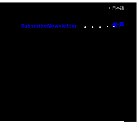
+ 日本語
Instagram
TikTok
YouTube
Google
Goog
Subscribe
Newsletter
Discove
Top
Posts