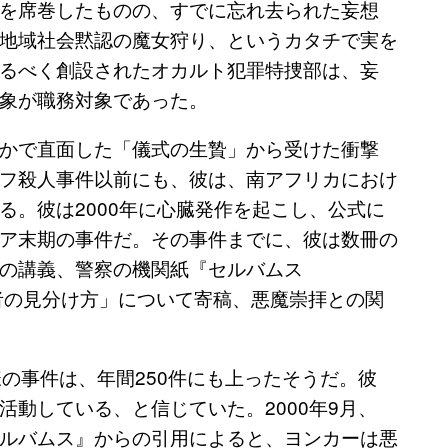
を席巻したものの、すでに忘れ去られた妄想
地域社会黙認の魔女狩り、というカタチで実を
るべく創設されたオカルト犯罪特捜部は、妄
象が職務対象であった。
かで直面した「儀式の生贄」から受けた衝撃
フ殺人事件以前にも、彼は、南アフリカにおけ
る。彼は2000年に心臓発作を起こし、公式に
ア末期の事件だ。その事件までに、彼は数冊の
の講義、警察の機関紙『セルバムス
崇拝者の見分け方」について寄稿、悪魔崇拝との関
の事件は、年間250件にも上ったそうだ。彼
動している、と信じていた。2000年9月、
ルバムス』からの引用によると、ヨンカーは悪