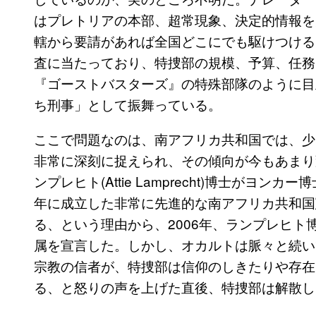
はプレトリアの本部、超常現象、決定的情報を
轄から要請があれば全国どこにでも駆けつける
査に当たっており、特捜部の規模、予算、任務
『ゴーストバスターズ』の特殊部隊のように目
ち刑事」として振舞っている。
ここで問題なのは、南アフリカ共和国では、少
非常に深刻に捉えられ、その傾向が今もあまり
ンプレヒト(Attie Lamprecht)博士がヨ
年に成立した非常に先進的な南アフリカ共和国
る、という理由から、2006年、ランプレヒ
属を宣言した。しかし、オカルトは脈々と続い
宗教の信者が、特捜部は信仰のしきたりや存在
る、と怒りの声を上げた直後、特捜部は解散し