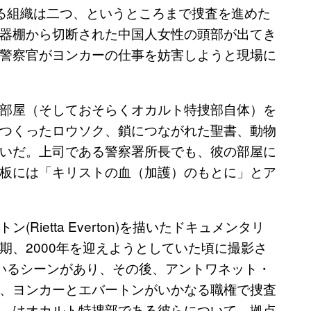
る組織は二つ、というところまで捜査を進めた
器棚から切断された中国人女性の頭部が出てき
警察官がヨンカーの仕事を妨害しようと現場に
部屋（そしておそらくオカルト特捜部自体）を
つくったロウソク、鎖につながれた聖書、動物
いだ。上司である警察署所長でも、彼の部屋に
板には「キリストの血（加護）のもとに」とア
ietta Everton)を描いたドキュメンタリ
期、2000年を迎えようとしていた頃に撮影さ
いるシーンがあり、その後、アントワネット・
、ヨンカーとエバートンがいかなる職権で捜査
、はオカルト特捜部である彼らについて、拠点