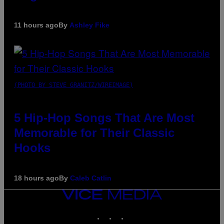
11 hours ago
By
Ashley Fike
(PHOTO BY STEVE GRANITZ/WIREIMAGE)
5 Hip-Hop Songs That Are Most
Memorable for Their Classic
Hooks
18 hours ago
By
Caleb Catlin
VICE
MEDIA
INSTAGRAM
TIKTOK
YOUTUBE