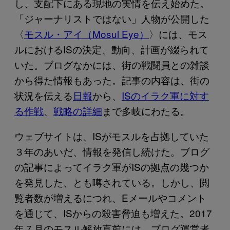
し、支配下にある現地の実情を伝え始めた。
「ジャーナリストではない」人物が公開した
〈
モスル・アイ（Mosul Eye）
〉には、モス
ルにおけるISの決定、動向、計画が綴られて
いた。ブログなかには、街の戦闘員との雑談
から得た情報もあった。記事の内容は、街の
状況を伝える
日報
から、
ISのイラク軍に対す
る作戦
、
戦略の詳細
まで多岐にわたる。
ウェブサイトは、ISがモスルを占拠していた
３年のあいだ、情報を発信し続けた。ブログ
の記事によってイラク軍がISの拠点の幾つか
を発見した、とも噂されている。しかし、閲
覧者数が増えるにつれ、Eメールやコメント
を通じて、ISからの殺害脅迫も増えた。2017
年７月のモスル解放直前には、ブログ運営者