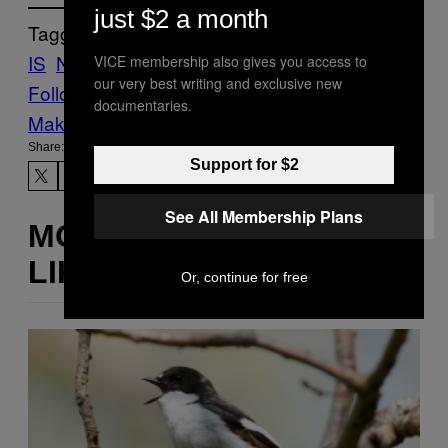
just $2 a month
Tagged:
IS
News
イスラム国
ダーイッシュ
モスル
VICE membership also gives you access to
our very best writing and exclusive new
Follow Us On Discover
documentaries.
Make Us Preferred In Top Stories
Share:
Support for $2
See All Membership Plans
MORE
LIKE THIS
Or, continue for free