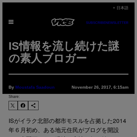
Skip
+ 日本語
to
Open
content
SUBSCRIBE
NEWSLETTER
Menu
IS情報を流し続けた謎
の素人ブロガー
By
Moustafa Saadoun
November 26, 2017, 6:15am
Share:
ISがイラク北部の都市モスルを占拠した2014
年６月初め、ある地元住民がブログを開設