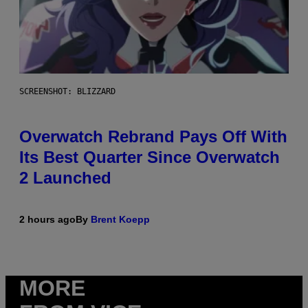
SCREENSHOT: BLIZZARD
Overwatch Rebrand Pays Off With
Its Best Quarter Since Overwatch
2 Launched
2 hours ago
By
Brent Koepp
MORE