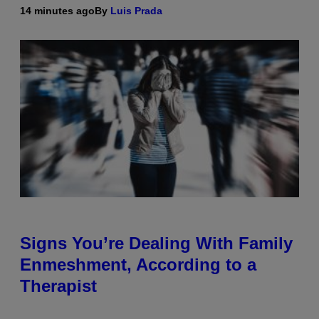
14 minutes ago
By
Luis Prada
Signs You’re Dealing With Family
Enmeshment, According to a
Therapist