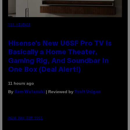
VIA HISENSE
Hisense’s New U6SF Pro TV Is
Basically a Home Theater,
Gaming Rig, And Soundbar In
One Box (Deal Alert!)
11 hours ago
By
| Reviewed by
Sam Watanuki
Ysolt Usigan
MAHA HAQ FOR VICE