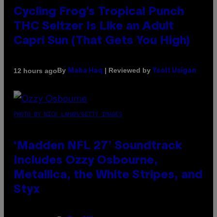
Cycling Frog’s Tropical Punch
THC Seltzer Is Like an Adult
Capri Sun (That Gets You High)
By
| Reviewed by
12 hours ago
Maha Haq
Ysolt Usigan
PHOTO BY NICK LAHAM/GETTY IMAGES
‘Madden NFL 27’ Soundtrack
Includes Ozzy Osbourne,
Metallica, the White Stripes, and
Styx