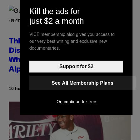
Kill the ads for
just $2 a month
(PHOTO BY TAYLOR HILL/GETTY IMAGES)
VICE membership also gives you access to
our very best writing and exclusive new
This Researcher Accidentally
documentaries.
Discovered the New ‘Millennial
Whoop’ of Pop Music: The Gen
Support for $2
Alpha Melody
See All Membership Plans
By
10 hours ago
Lauren Boisvert
Or, continue for free