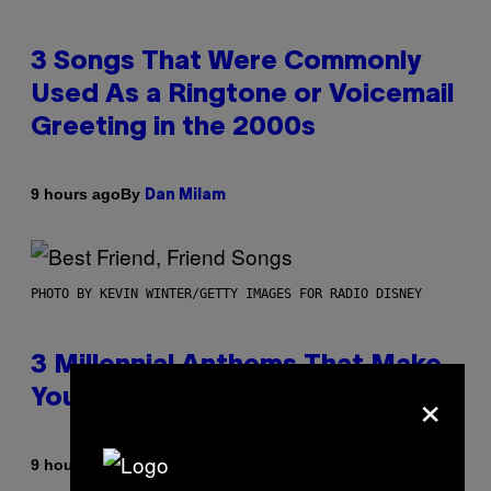
3 Songs That Were Commonly
Used As a Ringtone or Voicemail
Greeting in the 2000s
By
9 hours ago
Dan Milam
PHOTO BY KEVIN WINTER/GETTY IMAGES FOR RADIO DISNEY
3 Millennial Anthems That Make
×
You Think of Your Best Friend
By
9 hours ago
Lauren Boisvert