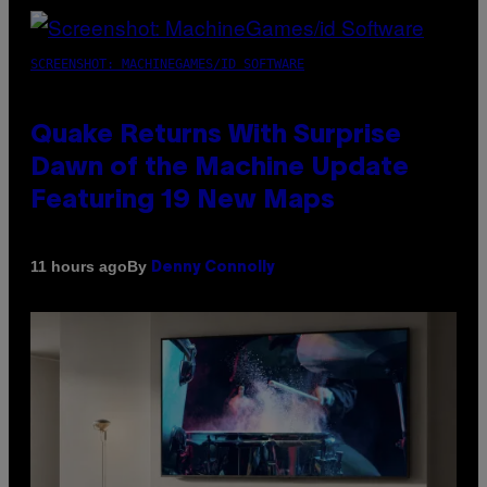
SCREENSHOT: MACHINEGAMES/ID SOFTWARE
Quake Returns With Surprise
Dawn of the Machine Update
Featuring 19 New Maps
By
11 hours ago
Denny Connolly