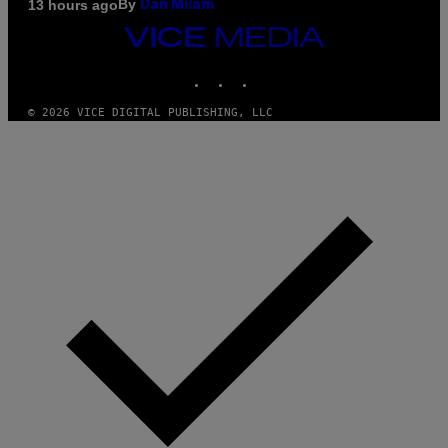
By
13 hours ago
Dan Milam
VICE
MEDIA
INSTAGRAM
TIKTOK
YOUTUBE
© 2026 VICE DIGITAL PUBLISHING, LLC