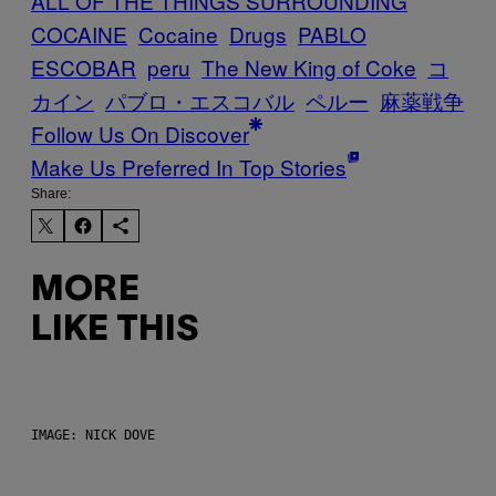
ALL OF THE THINGS SURROUNDING
COCAINE
Cocaine
Drugs
PABLO
ESCOBAR
peru
The New King of Coke
コ
カイン
パブロ・エスコバル
ペルー
麻薬戦争
Follow Us On Discover
Make Us Preferred In Top Stories
Share:
MORE
LIKE THIS
IMAGE: NICK DOVE