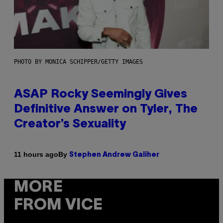
PHOTO BY MONICA SCHIPPER/GETTY IMAGES
ASAP Rocky Seemingly Gives
Definitive Answer on Tyler, The
Creator’s Sexuality
By
11 hours ago
Stephen Andrew Galiher
MORE
FROM VICE