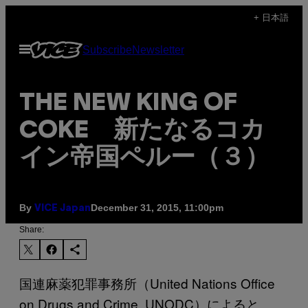
Skip
+ 日本語
to
Open
Subscribe
Newsletter
content
Menu
THE NEW KING OF
COKE 新たなるコカ
イン帝国ペルー（３）
By
December 31, 2015, 11:00pm
VICE Japan
Share:
国連麻薬犯罪事務所（United Nations Office
on Drugs and Crime, UNODC）によると、