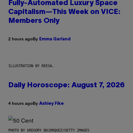
Fully-Automated Luxury Space
Capitalism—This Week on VICE:
Members Only
By
2 hours ago
Emma Garland
ILLUSTRATION BY REESA.
Daily Horoscope: August 7, 2026
By
4 hours ago
Ashley Fike
PHOTO BY GREGORY BOJORQUEZ/GETTY IMAGES