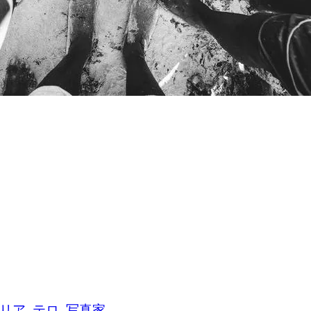
リア
テロ
写真家