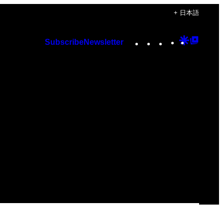
+ 日本語
Instagram
TikTok
YouTube
Google
Googl
Subscribe
Newsletter
Discover
Top
Posts