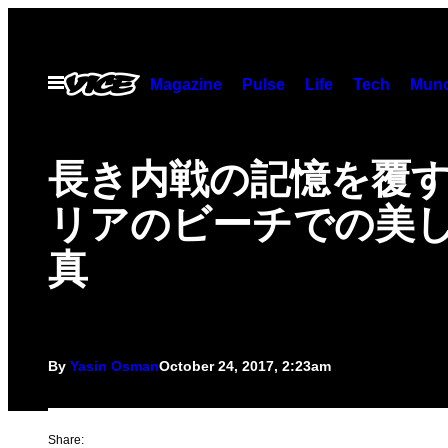
Skip
to
content
Open
Magazine
Pulse
Life
Tech
Munc
Menu
長き内戦の記憶を覆
リアのビーチでの美
真
By
Yasin Osman
October 24, 2017, 2:23am
Share: