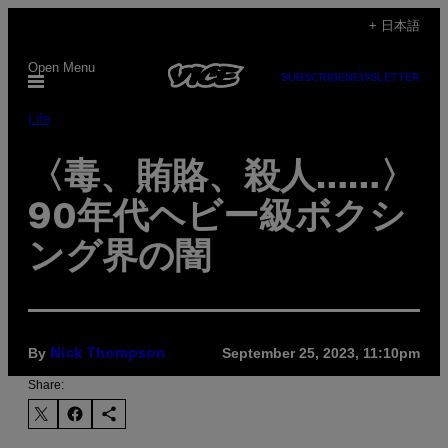
Skip
+ 日本語
to
Open Menu
content
SUBSCRIBE
NEWSLETTER
Life
〈毒、賄賂、殺人……〉
90年代ヘビー級ボクシ
ング界の闇
By
September 25, 2023, 11:10pm
Nick Thompson
Share: