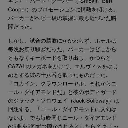
キン〉・バート・クーパー（“Smokin” Bert
Cooper）のプロモーションに情熱を傾ける。
パーカーがヘビー級の掌握に最も近づいた瞬
間だった。
しかし、試合の勝敗にかかわらず、ホテルは
毎晩お祭り騒ぎだった。パーカーはどこから
ともなくキーボードを取り出し、かつらと
CAZALのメガネをかけて、エルヴィスをはじ
めとする彼の十八番を歌ったものだった。
「コカイン、クラウンローヤル、それからニ
ール・ダイアモンドだ」と彼のボディガード
のジャック・ソロウェイ（Jack Solloway）は
回想する。「ニール・ダイアモンドに文句は
ないよ。でも毎晩同じニール・ダイアモンド
の5曲を5回ずつ聴かされるとしたら？ ちょっ