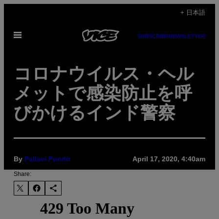
Skip
+ 日本語
to
Open
content
SUBSCRIBE
NEWSLETTER
Menu
コロナウイルス・ヘル
メットで感染防止を呼
びかけるインド警察
By
Pallavi Pundir
April 17, 2020, 4:40am
Share: