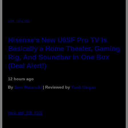
VIA HISENSE
Hisense’s New U6SF Pro TV Is
Basically a Home Theater, Gaming
Rig, And Soundbar In One Box
(Deal Alert!)
12 hours ago
By
Sam Watanuki
| Reviewed by
Ysolt Usigan
MAHA HAQ FOR VICE