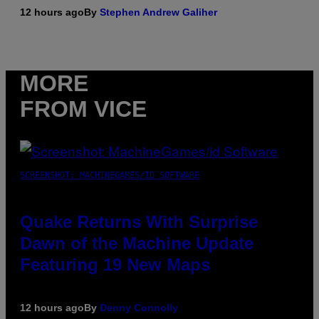
12 hours ago
By
Stephen Andrew Galiher
MORE
FROM VICE
SCREENSHOT: MACHINEGAMES/ID SOFTWARE
Quake Returns With Surprise
Dawn of the Machine Update
Featuring 19 New Maps
12 hours ago
By
Denny Connolly