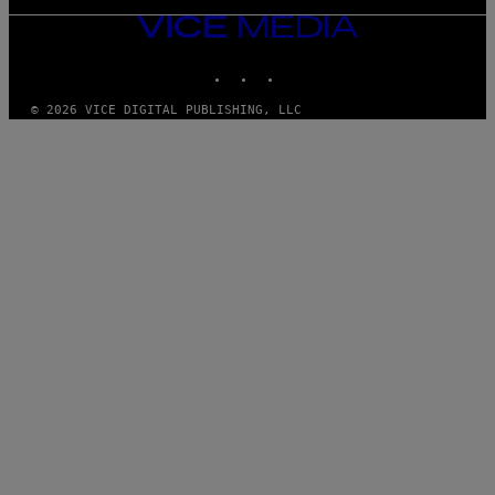
VICE
MEDIA
INSTAGRAM
TIKTOK
YOUTUBE
© 2026 VICE DIGITAL PUBLISHING, LLC