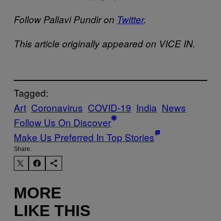
Follow Pallavi Pundir on
Twitter
.
This article originally appeared on VICE IN.
Tagged:
Art
Coronavirus
COVID-19
India
News
Follow Us On Discover
Make Us Preferred In Top Stories
Share:
MORE
LIKE THIS