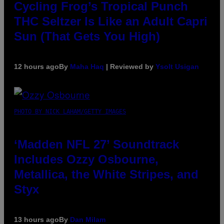
Cycling Frog’s Tropical Punch
THC Seltzer Is Like an Adult Capri
Sun (That Gets You High)
12 hours ago
By
Maha Haq
| Reviewed by
Ysolt Usigan
PHOTO BY NICK LAHAM/GETTY IMAGES
‘Madden NFL 27’ Soundtrack
Includes Ozzy Osbourne,
Metallica, the White Stripes, and
Styx
13 hours ago
By
Dan Milam