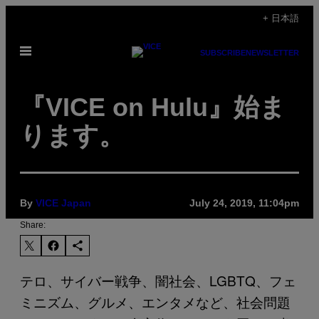
Skip
+ 日本語
to
Open
content
SUBSCRIBE
NEWSLETTER
Menu
『VICE on Hulu』始ま
ります。
By
VICE Japan
July 24, 2019, 11:04pm
Share:
テロ、サイバー戦争、闇社会、LGBTQ、フェ
ミニズム、グルメ、エンタメなど、社会問題