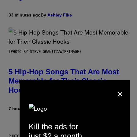
33 minutes ago
By
Ashley Fike
(PHOTO BY STEVE GRANITZ/WIREIMAGE)
5 Hip-Hop Songs That Are Most
Memorable for Their Classic
×
Hooks
7 hours ago
By
Caleb Catlin
Kill the ads for
just $2 a month
PHOTO: NASA; DR PIXEL / GETTY IMAGES