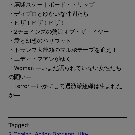
・廃墟スケートボード・トリップ
・ディプロとゆかいな仲間たち
・ピザ！ピザ！ピザ！
・2チェインズの贅沢オブ・ザ・イヤー
・愛と幻想のハリウッド
・トランプ大統領のマル秘テープを追え！
・エディ・フアンがゆく
・Woman ―いまだ語られていない女性たち
の闘い―
・Terror ―いかにして過激派組織は生まれた
か―
Tagged:
2 Chainz
Action Bronson
Hip-