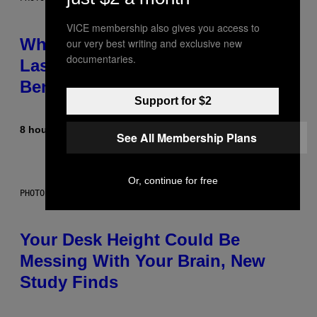
VICE membership also gives you access to
Why NASA Wants to Send a
our very best writing and exclusive new
documentaries.
Laser-Powered Drone Into Caves
Beneath the Moon
Support for $2
8 hours ago
By
Luis Prada
See All Membership Plans
Or, continue for free
PHOTO: BATUHAN TOKER / GETTY IMAGES
Your Desk Height Could Be
Messing With Your Brain, New
Study Finds