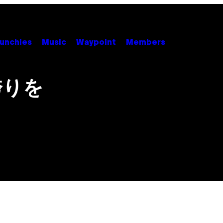
unchies
Music
Waypoint
Members
誇りを