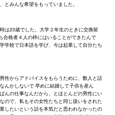
、とみんな希望をもっていました。
時は23歳でした。大学２年生のときに交換留
うち合格者４人の枠にはいることができたんで
学学校で日本語を学び、今は起業して自分たち
男性からアドバイスをもらうために、数人と話
なんかしないで 早めに結婚して子供を産ん
ばんの仕事なんだから、とほとんどの男性にい
なので、私もその女性たちと同じ扱いをされた
業したいという話を本気だと思われなかったの