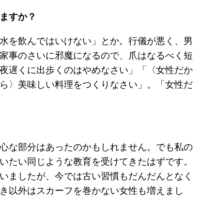
ますか？
水を飲んではいけない」とか。行儀が悪く、男
家事のさいに邪魔になるので、爪はなるべく短
夜遅くに出歩くのはやめなさい」「〈女性だか
ら〉美味しい料理をつくりなさい」。「女性だ
心な部分はあったのかもしれません。でも私の
いたい同じような教育を受けてきたはずです。
いましたが、今では古い習慣もだんだんとなく
き以外はスカーフを巻かない女性も増えまし