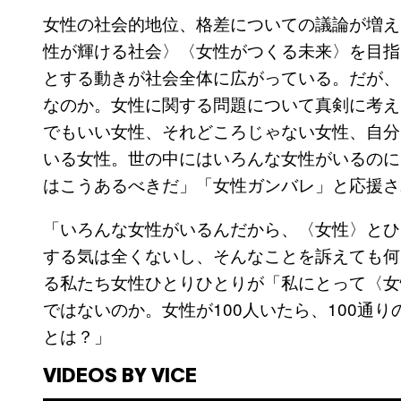
女性の社会的地位、格差についての議論が増え
性が輝ける社会〉〈女性がつくる未来〉を目指
とする動きが社会全体に広がっている。だが、
なのか。女性に関する問題について真剣に考え
でもいい女性、それどころじゃない女性、自分
いる女性。世の中にはいろんな女性がいるのに
はこうあるべきだ」「女性ガンバレ」と応援さ
「いろんな女性がいるんだから、〈女性〉とひ
する気は全くないし、そんなことを訴えても何
る私たち女性ひとりひとりが「私にとって〈女
ではないのか。女性が100人いたら、100通
とは？」
VIDEOS BY VICE