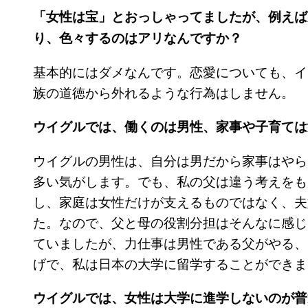
「女性は宝」とおっしゃってましたが、例えば
り、色々するのはアリなんですか？
基本的にはダメなんです。恋愛についても、イ
族の道徳から外れるような行為はしません。
ウイグルでは、働くのは男性、家事や子育ては
ウイグルの男性は、自分は男だから家事はやら
多い気がします。でも、私の父は違う考えをも
し、家庭は女性だけが支えるものではなく、夫
た。なので、父と母の役割分担はそんなに感じ
ていましたが、力仕事は男性である父がやる、
げで、私は日本の大学に留学することができま
ウイグルでは、女性は大学に進学しないのが普