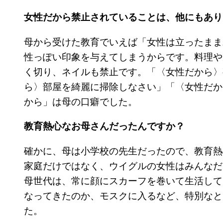
女性だから禁止されていることは、他にもあり
母から受けた教育でいえば「女性は立ったまま
性っぽい印象を与えてしまうからです。料理や
く切り、ネイルも禁止です。「〈女性だから〉
ら〉部屋を綺麗に掃除しなさい」「〈女性だか
から」は母の口癖でした。
教育熱心なお母さんだったんですか？
確かに、母は小学校の先生だったので、教育熱
家庭だけではなく、ウイグルの女性はみんなだ
母世代は、常に顔にスカーフを巻いて生活して
なってきたのか、モスクに入るなど、特別なと
た。