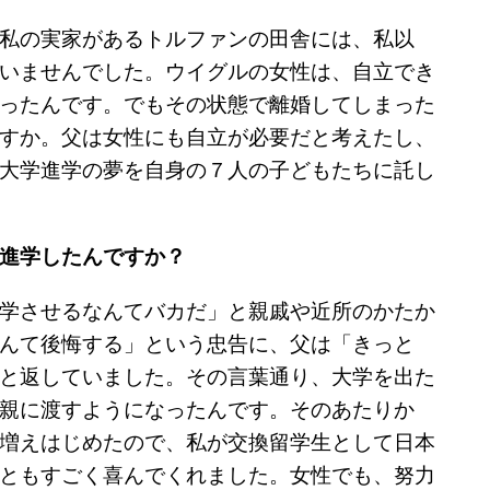
私の実家があるトルファンの田舎には、私以
いませんでした。ウイグルの女性は、自立でき
ったんです。でもその状態で離婚してしまった
すか。父は女性にも自立が必要だと考えたし、
大学進学の夢を自身の７人の子どもたちに託し
進学したんですか？
学させるなんてバカだ」と親戚や近所のかたか
んて後悔する」という忠告に、父は「きっと
と返していました。その言葉通り、大学を出た
親に渡すようになったんです。そのあたりか
増えはじめたので、私が交換留学生として日本
ともすごく喜んでくれました。女性でも、努力