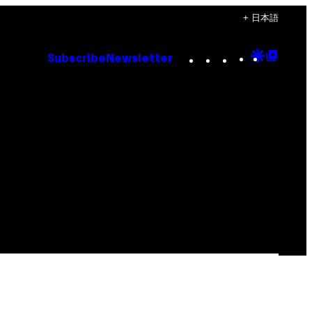
+ 日本語
Instagram
TikTok
YouTube
Google
Goog
Subscribe
Newsletter
Discove
Top
Posts