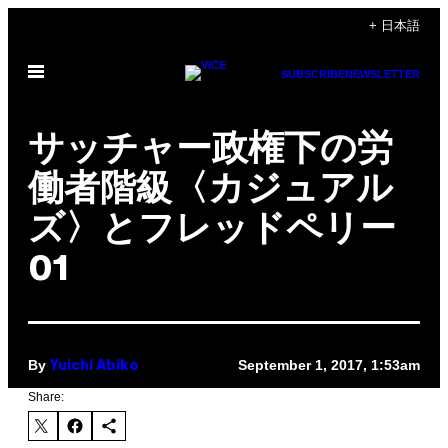
Skip
+ 日本語
to
Open
content
SUBSCRIBE
NEWSLETTER
Menu
サッチャー政権下の労
働者階級〈カジュアル
ズ〉とフレッドペリー
01
By
September 1, 2017, 1:53am
Yuichi Abiko
Share: