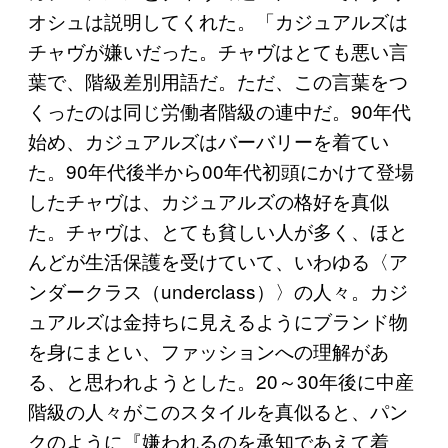
オシュは説明してくれた。「カジュアルズは
チャヴが嫌いだった。チャヴはとても悪い言
葉で、階級差別用語だ。ただ、この言葉をつ
くったのは同じ労働者階級の連中だ。90年代
始め、カジュアルズはバーバリーを着てい
た。90年代後半から00年代初頭にかけて登場
したチャヴは、カジュアルズの格好を真似
た。チャヴは、とても貧しい人が多く、ほと
んどが生活保護を受けていて、いわゆる〈ア
ンダークラス（underclass）〉の人々。カジ
ュアルズは金持ちに見えるようにブランド物
を身にまとい、ファッションへの理解があ
る、と思われようとした。20～30年後に中産
階級の人々がこのスタイルを真似ると、パン
クのように『嫌われるのを承知であえて着