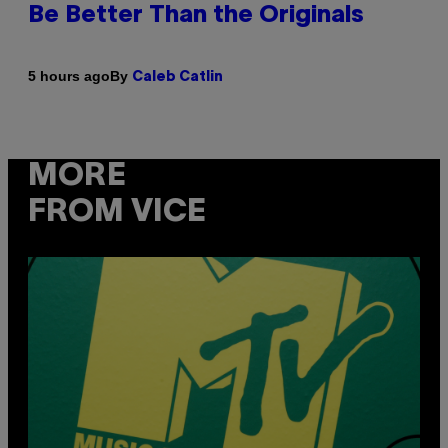
Be Better Than the Originals
By
5 hours ago
Caleb Catlin
MORE
FROM VICE