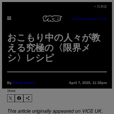
Skip
+ 日本語
to
Open
content
SUBSCRIBE
NEWSLETTER
Menu
おこもり中の人々が教
える究極の〈限界メ
シ〉レシピ
By
April 7, 2020, 11:30pm
Daisy Jones
Share:
This article originally appeared on VICE UK.