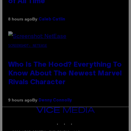
of All Time
By
8 hours ago
Caleb Catlin
SCREENSHOT: NETEASE
Who Is The Hood? Everything To
Know About The Newest Marvel
Rivals Character
By
9 hours ago
Denny Connolly
VICE
MEDIA
INSTAGRAM
TIKTOK
YOUTUBE