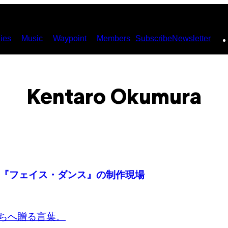
ies
Music
Waypoint
Members
Subscribe
Newsletter
Kentaro Okumura
『フェイス・ダンス』の制作現場