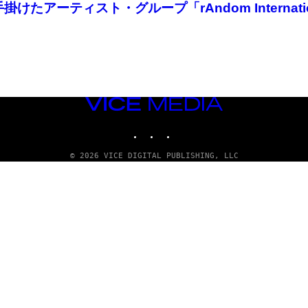
けたアーティスト・グループ「rAndom Internati
VICE
MEDIA
INSTAGRAM
TIKTOK
YOUTUBE
© 2026 VICE DIGITAL PUBLISHING, LLC