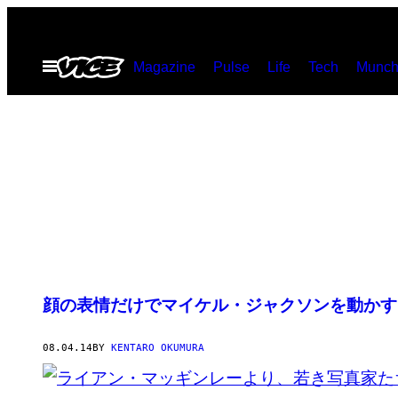
Skip
to
Open
Magazine
Pulse
Life
Tech
Munch
content
Menu
POSTS
顔の表情だけでマイケル・ジャクソンを動かす
BY
08.04.14
BY
KENTARO OKUMURA
THIS
AUTHOR