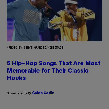
(PHOTO BY STEVE GRANITZ/WIREIMAGE)
5 Hip-Hop Songs That Are Most
Memorable for Their Classic
Hooks
By
9 hours ago
Caleb Catlin