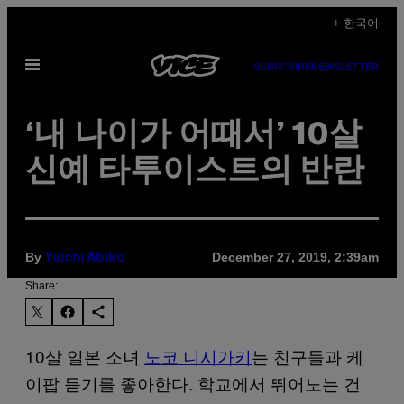
Skip
+ 한국어
to
Open
content
SUBSCRIBE
NEWSLETTER
Menu
‘내 나이가 어때서’ 10살
신예 타투이스트의 반란
By
December 27, 2019, 2:39am
Yuichi Abiko
Share:
10살 일본 소녀
노코 니시가키
는 친구들과 케
이팝 듣기를 좋아한다. 학교에서 뛰어노는 건