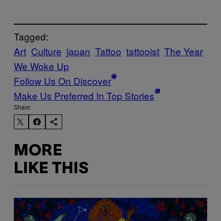
Tagged:
Art
Culture
japan
Tattoo
tattooist
The Year
We Woke Up
Follow Us On Discover
Make Us Preferred In Top Stories
Share:
MORE
LIKE THIS