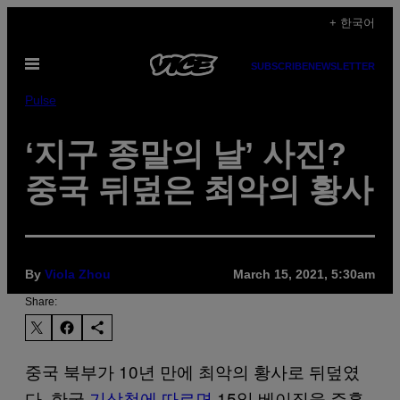
Skip
+ 한국어
to
Open
content
SUBSCRIBE
NEWSLETTER
Menu
Pulse
‘지구 종말의 날’ 사진?
중국 뒤덮은 최악의 황사
By
Viola Zhou
March 15, 2021, 5:30am
Share:
중국 북부가 10년 만에 최악의 황사로 뒤덮였
다. 한국
기상청에 따르면
15일 베이징을 주홍