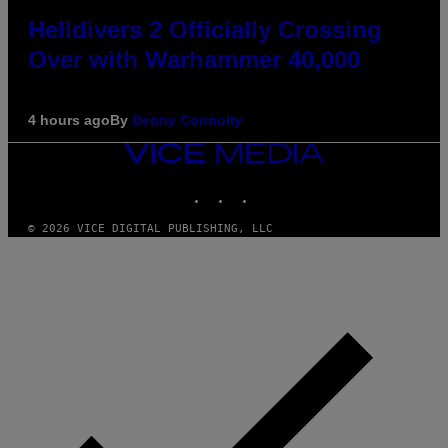
Helldivers 2 Officially Crossing
Over with Warhammer 40,000
4 hours ago
By
Denny Connolly
VICE
MEDIA
INSTAGRAM
TIKTOK
YOUTUBE
© 2026 VICE DIGITAL PUBLISHING, LLC