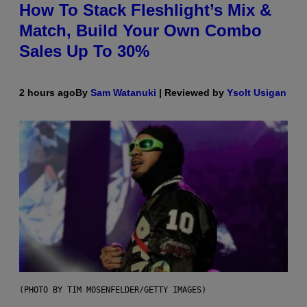
How To Stack Fleshlight’s Mix &
Match, Build Your Own Combo
Sales Up To 30%
2 hours ago
By
Sam Watanuki
| Reviewed by
Ysolt Usigan
(PHOTO BY TIM MOSENFELDER/GETTY IMAGES)