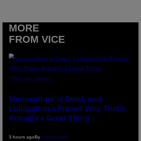
MORE
FROM VICE
(PHOTO VIA T-MOBILE)
Monoculture is Dead, and
Lollapalooza Proved Why That’s
Actually a Great Thing
3 hours ago
By
Caleb Catlin