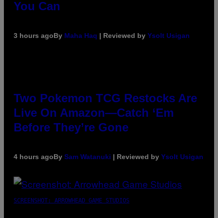
You Can
3 hours ago
By
Maha Haq
| Reviewed by
Ysolt Usigan
Two Pokemon TCG Restocks Are
Live On Amazon—Catch ‘Em
Before They’re Gone
4 hours ago
By
Sam Watanuki
| Reviewed by
Ysolt Usigan
SCREENSHOT: ARROWHEAD GAME STUDIOS