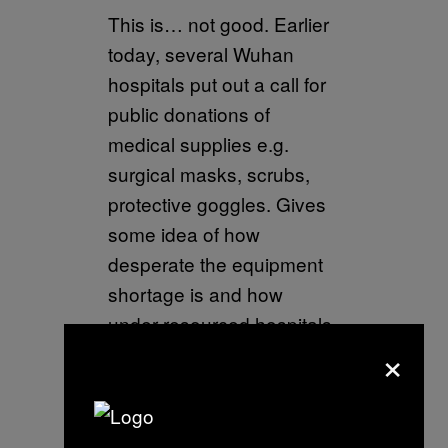
This is… not good. Earlier
today, several Wuhan
hospitals put out a call for
public donations of
medical supplies e.g.
surgical masks, scrubs,
protective goggles. Gives
some idea of how
desperate the equipment
shortage is and how
under-resourced hospitals
×
are in times of crisis
pic.twitter.com/jhrVPyBTyH
— Laurie Chen