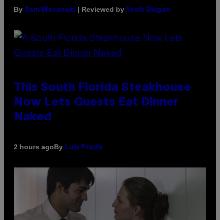
By
| Reviewed by
Sam Watanuki
Ysolt Usigan
This South Florida Steakhouse
Now Lets Guests Eat Dinner
Naked
By
2 hours ago
Luis Prada