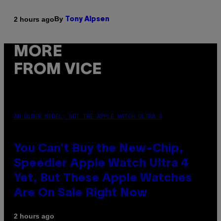
By
2 hours ago
Tony Alpsen
MORE
FROM VICE
AN OLDER MODEL, NOT THE APPLE WATCH ULTRA 4
You Can’t Buy the New-Chip,
Speedier Apple Watch Ultra 4
Yet, But These Apple Watches
Are On Sale Right Now
2 hours ago