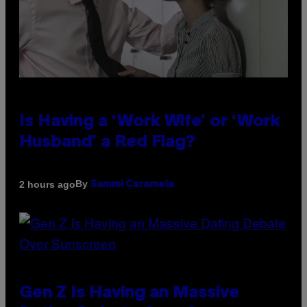
Is Having a ‘Work Wife’ or ‘Work
Husband’ a Red Flag?
By
2 hours ago
Sammi Caramela
Gen Z Is Having an Massive