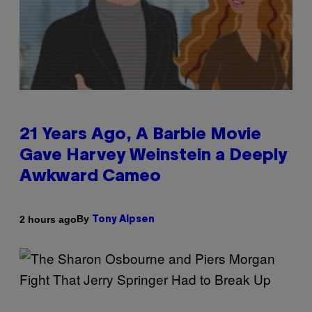
21 Years Ago, A Barbie Movie
Gave Harvey Weinstein a Deeply
Awkward Cameo
By
2 hours ago
Tony Alpsen