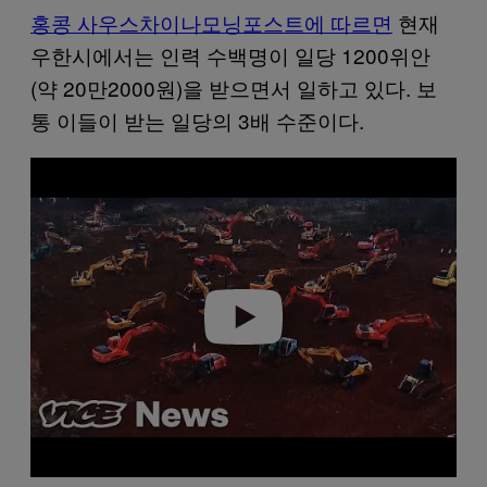
홍콩 사우스차이나모닝포스트에 따르면
현재
우한시에서는 인력 수백명이 일당 1200위안
(약 20만2000원)을 받으면서 일하고 있다. 보
통 이들이 받는 일당의 3배 수준이다.
P
l
a
y
v
i
d
e
o