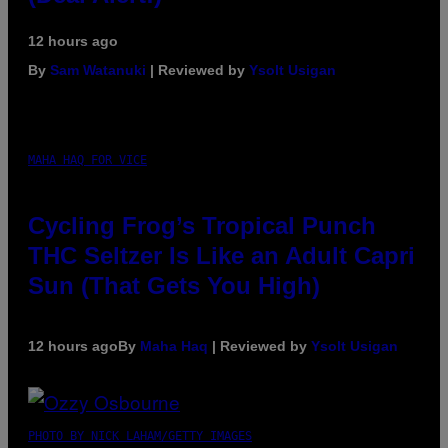
12 hours ago
By
Sam Watanuki
| Reviewed by
Ysolt Usigan
MAHA HAQ FOR VICE
Cycling Frog’s Tropical Punch
THC Seltzer Is Like an Adult Capri
Sun (That Gets You High)
12 hours ago
By
Maha Haq
| Reviewed by
Ysolt Usigan
PHOTO BY NICK LAHAM/GETTY IMAGES