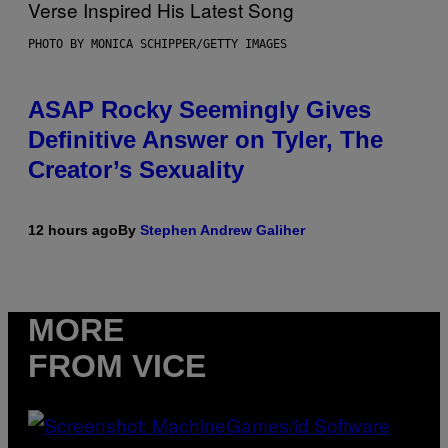
PHOTO BY MONICA SCHIPPER/GETTY IMAGES
ASAP Rocky Seemingly Gives
Definitive Answer on Tyler, The
Creator’s Sexuality
12 hours ago
By
Stephen Andrew Galiher
MORE
FROM VICE