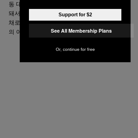
동 대부분을 취소하거나 줄여야 했다. 가을이
돼서야 작은 규모로 사회적 거리두기를 실천한
Support for $2
채로 선거 운동을 했다. 바이든 후보는 안전상
의 이유로 선거 운동을 자제하면서 불리했다.
See All Membership Plans
Or, continue for free