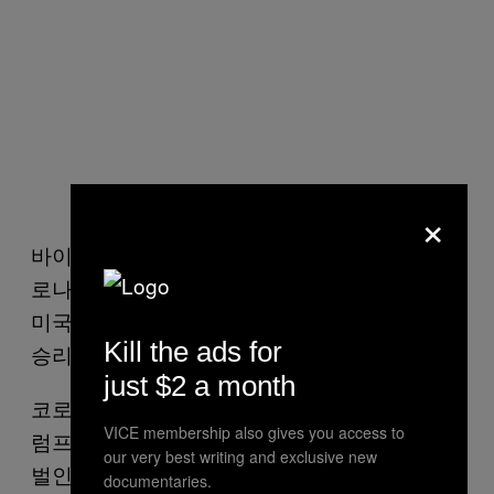
×
바이든 후보는 신종 코로나바이러스 감염증(코
로나19)과 인종 갈등, 경찰의 무력 사용 등으로
미국 역사상 가장 혼란스럽고 전례 없는 시기에
Kill the ads for
승리를 거뒀다.
just $2 a month
코로나19는 실제 대선에도 영향을 미쳤다. 트
VICE membership also gives you access to
럼프 대통령은 지속적으로 대규모 선거 운동을
our very best writing and exclusive new
벌인 반면 바이든 후보는 코로나19로 선거 운
documentaries.