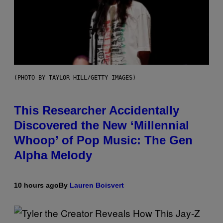
(PHOTO BY TAYLOR HILL/GETTY IMAGES)
This Researcher Accidentally
Discovered the New ‘Millennial
Whoop’ of Pop Music: The Gen
Alpha Melody
10 hours ago
By
Lauren Boisvert