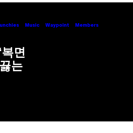
unchies
Music
Waypoint
Members
‘복면
들끓는