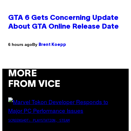
GTA 6 Gets Concerning Update
About GTA Online Release Date
By
6 hours ago
Brent Koepp
MORE
FROM VICE
SCREENSHOT: PLAYSTATION, STEAM