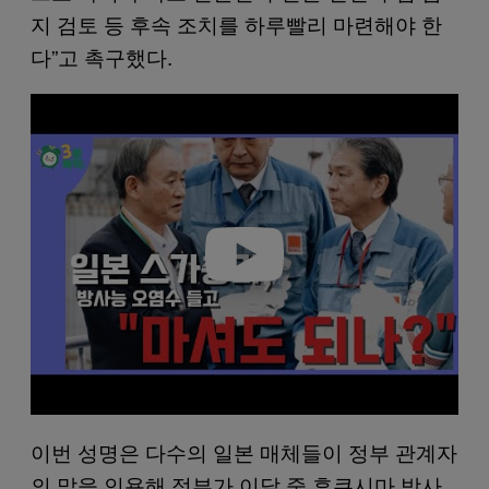
지 검토 등 후속 조치를 하루빨리 마련해야 한
다”고 촉구했다.
P
l
a
y
v
i
d
e
o
이번 성명은 다수의 일본 매체들이 정부 관계자
의 말을 인용해 정부가 이달 중 후쿠시마 방사