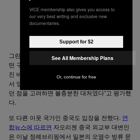
시민방사능감시센터의 최경숙 활동
VICE membership also gives you access to
가가 19일 서울 종로구에서 일본 방
our very best writing and exclusive new
사능 오염수 방류를 규탄하는 기자회
documentaries.
견을 열고 있다. 사진: 환경운동연합
제공
Support for $2
그린피스는 “정부 특별대응팀이 지난 1년간 어
See All Membership Plans
떤 구체적인 결과를 도출했는지 현재까지 알려
진 바가 없다”며 “지난해 12월 한일 정상 회담에
Or, continue for free
서 양국 수장들이 논의할 만큼 위중한 사안이었
던 점을 고려하면 불충분한 대처였다”고 평가했
다.
또 다른 이웃 국가인 중국도 입장을 전했다.
연
합뉴스에 따르면
자오리젠 중국 외교부 대변인
은 이날 정례브리핑에서 일본의 오염수 방류 문