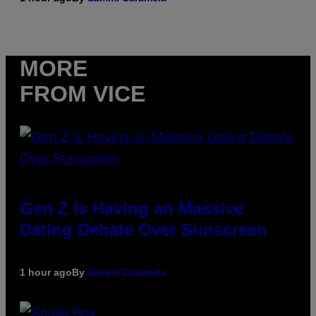
MORE
FROM VICE
Gen Z Is Having an Massive
Dating Debate Over Sunscreen
1 hour ago
By
Sammi Caramela