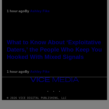
1 hour ago
By
Ashley Fike
What to Know About ‘Exploitative
Daters,’ the People Who Keep You
Hooked With Mixed Signals
1 hour ago
By
Ashley Fike
VICE
MEDIA
INSTAGRAM
TIKTOK
YOUTUBE
© 2026 VICE DIGITAL PUBLISHING, LLC