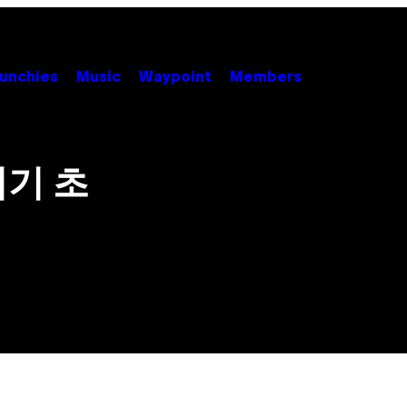
unchies
Music
Waypoint
Members
여기 초