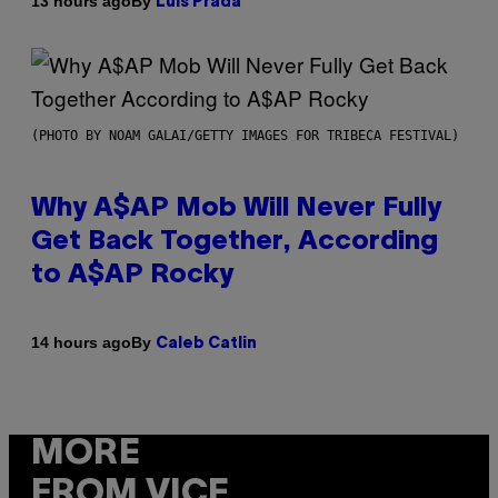
By
13 hours ago
Luis Prada
(PHOTO BY NOAM GALAI/GETTY IMAGES FOR TRIBECA FESTIVAL)
Why A$AP Mob Will Never Fully
Get Back Together, According
to A$AP Rocky
By
14 hours ago
Caleb Catlin
MORE
FROM VICE