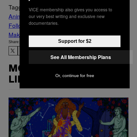
Tagged:
VICE membership also gives you access to
Anime
Game
meta
News
Tech
our very best writing and exclusive new
documentaries.
Follow Us On Discover
Make Us Preferred In Top Stories
Support for $2
Share:
See All Membership Plans
MORE
Or, continue for free
LIKE THIS