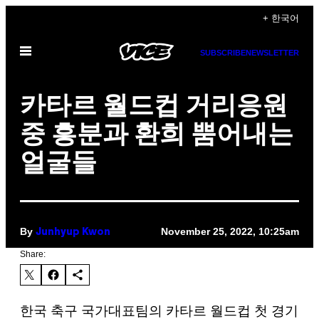
Skip
+ 한국어
to
Open
content
SUBSCRIBE
NEWSLETTER
Menu
카타르 월드컵 거리응원
중 흥분과 환희 뿜어내는
얼굴들
By
November 25, 2022, 10:25am
Junhyup Kwon
Share:
한국 축구 국가대표팀의 카타르 월드컵 첫 경기