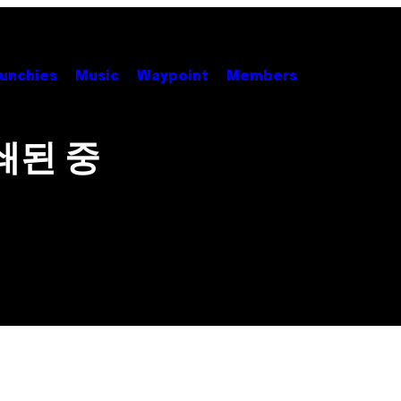
unchies
Music
Waypoint
Members
쇄된 중