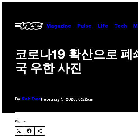
Skip
to
content
Open
Magazine
Pulse
Life
Tech
M
Menu
코로나19 확산으로 폐
국 우한 사진
By
February 5, 2020, 6:22am
Koh Ewe
Share: